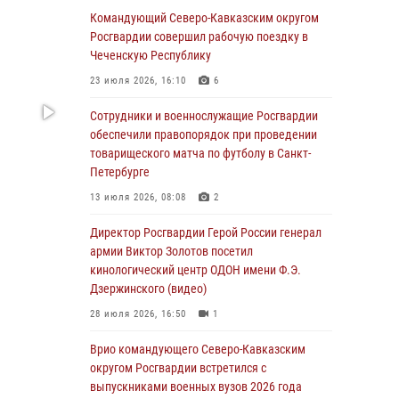
В Великом Новгороде СОБР Росгвардии
Командующий Северо-Кавказским округом
оказал содействие в задержании
Росгвардии совершил рабочую поездку в
подозреваемых в причинении
Чеченскую Республику
имущественного ущерба
23 июля 2026, 16:10
6
05 августа 2026, 13:53
Сотрудники и военнослужащие Росгвардии
Формулу безопасности показал спецназ
обеспечили правопорядок при проведении
Росгвардии юным динамовцам
товарищеского матча по футболу в Санкт-
Свердловской области
Петербурге
05 августа 2026, 13:50
4
13 июля 2026, 08:08
2
В столице росгвардейцы задержали мужчину,
Директор Росгвардии Герой России генерал
устроившего дебош в букмекерской конторе
армии Виктор Золотов посетил
(видео)
кинологический центр ОДОН имени Ф.Э.
Дзержинского (видео)
05 августа 2026, 13:25
1
28 июля 2026, 16:50
1
В Удмуртии при силовой поддержке спецназа
Росгвардии задержаны подозреваемые в
Врио командующего Северо-Кавказским
мошенничестве под видом оказания
округом Росгвардии встретился с
оздоровительных услуг (видео)
выпускниками военных вузов 2026 года