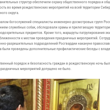
анительных структур обеспечили охрану общественного порядка и об
ость во время рождественских мероприятий на всей территории Сиби
ного округа.
чалом богослужений специалисты инженерно-досмотровых групп Рос
нием служебных собак, обследовали храмы и прилегающую территор
подозрительных предметов. Кроме того, маршруты патрулирования э
ближенности к местам проведения праздничных мероприятий. Сотру
нно-разрешительных подразделений Росгвардии накануне православ
а были проведены дополнительные профилактические беседы с влад
венный порядок и безопасность граждан в рождественскую ночь бы
праздничных мероприятий допущено не было.