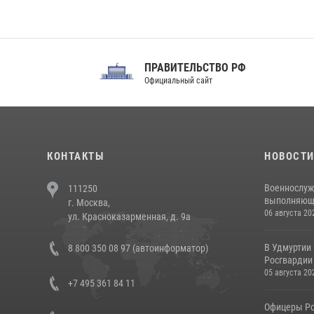
ПРАВИТЕЛЬСТВО РФ
Сов
Официальный сайт
Феде
КОНТАКТЫ
НОВОСТ
Военнослуж
111250
выполняющие
г. Москва,
06 августа 20
ул. Красноказарменная, д. 9а
В Удмуртии
8 800 350 08 97 (автоинформатор)
Росгвардии
05 августа 20
+7 495 361 84 11
Офицеры Ро