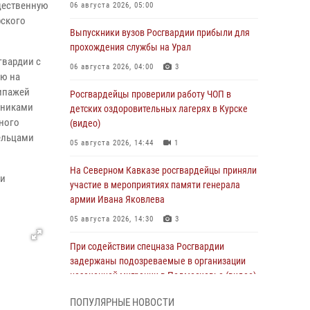
щественную
06 августа 2026, 05:00
рского
Выпускники вузов Росгвардии прибыли для
прохождения службы на Урал
гвардии с
06 августа 2026, 04:00
3
ию на
кипажей
Росгвардейцы проверили работу ЧОП в
дниками
детских оздоровительных лагерях в Курске
ного
(видео)
ельцами
05 августа 2026, 14:44
1
На Северном Кавказе росгвардейцы приняли
ли
участие в мероприятиях памяти генерала
армии Ивана Яковлева
05 августа 2026, 14:30
3
При содействии спецназа Росгвардии
задержаны подозреваемые в организации
незаконной миграции в Подмосковье (видео)
05 августа 2026, 14:25
1
ПОПУЛЯРНЫЕ НОВОСТИ