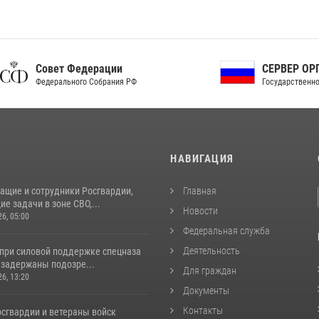
ет Федерации
СЕРВЕР ОРГАНОВ
рального Собрания РФ
Государственной власти РФ
И
НАВИГАЦИЯ
ащие и сотрудники Росгвардии,
Главная
 задачи в зоне СВО,...
Новости
26, 05:00
Федеральная служба
Деятельность
 при силовой поддержке спецназа
 задержаны подозре...
Для граждан
26, 13:20
Документы
Контакты
сгвардии и ветераны войск