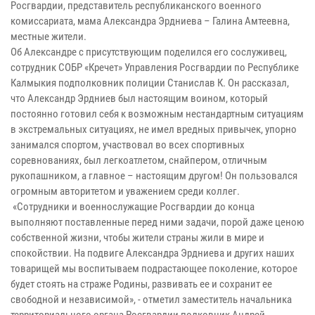
Росгвардии, представитель республиканского военного
комиссариата, мама Александра Эрдниева – Галина Амтеевна,
местные жители.
Об Александре с присутствующим поделился его сослуживец,
сотрудник СОБР «Кречет» Управления Росгвардии по Республике
Калмыкия подполковник полиции Станислав К. Он рассказал,
что Александр Эрдниев был настоящим воином, который
постоянно готовил себя к возможным нестандартным ситуациям
в экстремальных ситуациях, не имел вредных привычек, упорно
занимался спортом, участвовал во всех спортивных
соревнованиях, был легкоатлетом, снайпером, отличным
рукопашником, а главное – настоящим другом! Он пользовался
огромным авторитетом и уважением среди коллег.
«Сотрудники и военнослужащие Росгвардии до конца
выполняют поставленные перед ними задачи, порой даже ценою
собственной жизни, чтобы жители страны жили в мире и
спокойствии. На подвиге Александра Эрдниева и других наших
товарищей мы воспитываем подрастающее поколение, которое
будет стоять на страже Родины, развивать ее и сохранит ее
свободной и независимой», - отметил заместитель начальника
территориального органа Росгвардии полковник Андрей