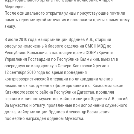
Медведев.
После официального открытия улицы присутствующие почтили
память героя минутой молчания и возложили цветы к памятному
знаку.
В июле 2010 года майор милиции Эрдниев А.В., старший
оперуполномоченный боевого отделения ОМСН МВД по
Республике Калмыкия, в настоящее время СОБР «Кречет»
Управления Росгвардии по Республике Калмыкия, выехал в
очередную командировку в Северо-Кавказский регион.
12 сентября 2010 года во время проведения
контртеррористической операции по ликвидации членов
незаконных вооруженных формирований в с. Комсомольское
Кизилюртовского района Республики Дагестан, проявляя
героизм и личное мужество, майор милиции Эрдниев А.В. погиб.
За мужество и отвагу, проявленные при исполнении служебного
долга, майор милиции Эрдниев Александр Васильевич
посмертно награжден орденом Мужества.