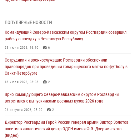
06 августа 2026, 11:27
В Москве росгвардейцы задержали троих мужчин, устроивших
ПОПУЛЯРНЫЕ НОВОСТИ
пьяный дебош в баре (видео)
Командующий Северо-Кавказским округом Росгвардии совершил
06 августа 2026, 11:20
1
рабочую поездку в Чеченскую Республику
Взрывотехники Росгвардии на Ставрополье обезвредили снаряд
23 июля 2026, 16:10
6
времен Великой Отечественной войны
Сотрудники и военнослужащие Росгвардии обеспечили
06 августа 2026, 11:15
правопорядок при проведении товарищеского матча по футболу в
Санкт-Петербурге
Подвиги героев‑росгвардейцев увековечили в новой музейной
экспозиции белгородского музея‑диорамы «Курская битва.
13 июля 2026, 08:08
2
Белгородское направление»
Врио командующего Северо-Кавказским округом Росгвардии
06 августа 2026, 10:30
3
встретился с выпускниками военных вузов 2026 года
Охрану общественного порядка и безопасность на футбольном
04 августа 2026, 05:00
2
матче в Москве обеспечила Росгвардия (видео)
Директор Росгвардии Герой России генерал армии Виктор Золотов
06 августа 2026, 10:13
1
посетил кинологический центр ОДОН имени Ф.Э. Дзержинского
(видео)