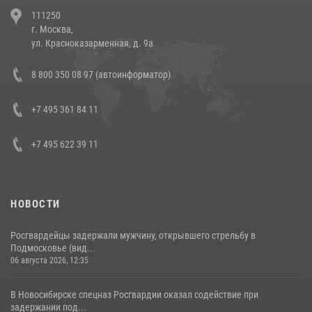
В Челябинске росгвардейцы задержали злоумышленников,
111250
напавших на бригаду скорой помощи (видео)
г. Москва,
14 июля 2026, 12:20
1
ул. Красноказарменная, д. 9а
В Росгвардии прошла военно-научная конференция по обобщению
8 800 350 08 97 (автоинформатор)
боевого опыта
08 июля 2026, 07:01
+7 495 361 84 11
+7 495 622 39 11
НОВОСТИ
Росгвардейцы задержали мужчину, открывшего стрельбу в
Подмосковье (вид...
06 августа 2026, 12:35
В Новосибирске спецназ Росгвардии оказал содействие при
задержании под...