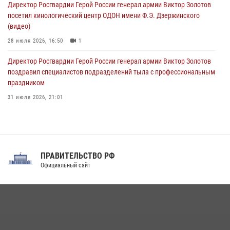
Директор Росгвардии Герой России генерал армии Виктор Золотов
08 августа 2026, 06:32
1
посетил кинологический центр ОДОН имени Ф.Э. Дзержинского
(видео)
28 июля 2026, 16:50
1
Директор Росгвардии Герой России генерал армии Виктор Золотов
поздравил специалистов подразделений тыла с профессиональным
праздником
31 июля 2026, 21:01
В ОГВ(с) завершилась служебная командировка сотрудников ОМОН
Росгвардии
20 июля 2026, 09:25
3
ПРАВИТЕЛЬСТВО РФ
Праздник «Один день с Росгвардией» к 105-летию Центрального
Официальный сайт
округа прошел на Поклонной горе
18 июля 2026, 13:43
15
1
При силовой поддержке СОБР Росгвардии в Иркутской области
повели рейды по соблюдению миграционного законодательства