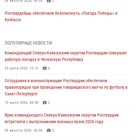
08 августа 2026, 09:00
2
Росгвардейцы обеспечили безопасность «Поезда Победы» в
Кузбассе
08 августа 2026, 07:00
ОМОН «Ойрат» Управления Росгвардии по Республике Калмыкия
ПОПУЛЯРНЫЕ НОВОСТИ
исполнилось 20 лет
Командующий Северо-Кавказским округом Росгвардии совершил
08 августа 2026, 07:00
рабочую поездку в Чеченскую Республику
В Кабардино-Балкарии сотрудники Росгвардии провели турнир по
23 июля 2026, 16:10
6
настольному теннису ко Дню физкультурника
Сотрудники и военнослужащие Росгвардии обеспечили
08 августа 2026, 07:00
правопорядок при проведении товарищеского матча по футболу в
Санкт-Петербурге
Военнослужащие Софринской бригады Росгвардии встретились с
участником патриотического проекта «Дорогой Ломоносова —
13 июля 2026, 08:08
2
дорогой к Победе в СВО» (видео)
Врио командующего Северо-Кавказским округом Росгвардии
08 августа 2026, 07:00
2
1
встретился с выпускниками военных вузов 2026 года
В Москве росгвардейцы оказали помощь медикам и девушке с
04 августа 2026, 05:00
2
ограниченными возможностями здоровья (видео)