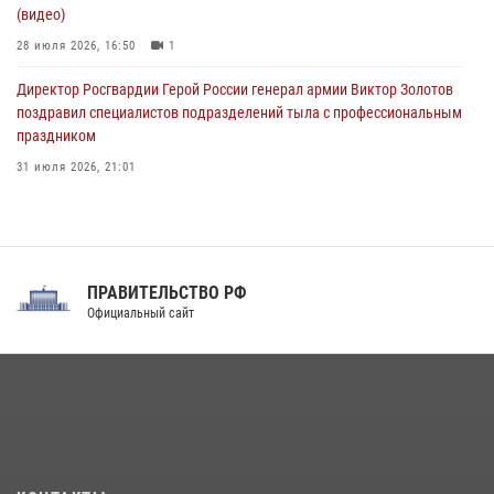
(видео)
28 июля 2026, 16:50
1
Директор Росгвардии Герой России генерал армии Виктор Золотов
поздравил специалистов подразделений тыла с профессиональным
праздником
31 июля 2026, 21:01
В ОГВ(с) завершилась служебная командировка сотрудников ОМОН
Росгвардии
20 июля 2026, 09:25
3
ПРАВИТЕЛЬСТВО РФ
Праздник «Один день с Росгвардией» к 105-летию Центрального
Официальный сайт
округа прошел на Поклонной горе
18 июля 2026, 13:43
15
1
При силовой поддержке СОБР Росгвардии в Иркутской области
повели рейды по соблюдению миграционного законодательства
(видео)
30 июля 2026, 08:00
1