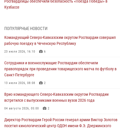
Росгвардейцы обеспечили безопасность «Поезда Победы» в
Кузбассе
08 августа 2026, 07:00
В Кабардино-Балкарии сотрудники Росгвардии провели турнир по
ПОПУЛЯРНЫЕ НОВОСТИ
настольному теннису ко Дню физкультурника
Командующий Северо-Кавказским округом Росгвардии совершил
08 августа 2026, 07:00
рабочую поездку в Чеченскую Республику
Военнослужащие Софринской бригады Росгвардии встретились с
23 июля 2026, 16:10
6
участником патриотического проекта «Дорогой Ломоносова —
Сотрудники и военнослужащие Росгвардии обеспечили
дорогой к Победе в СВО» (видео)
правопорядок при проведении товарищеского матча по футболу в
08 августа 2026, 07:00
2
1
Санкт-Петербурге
ОМОН «Ойрат» Управления Росгвардии по Республике Калмыкия
13 июля 2026, 08:08
2
исполнилось 20 лет
Врио командующего Северо-Кавказским округом Росгвардии
08 августа 2026, 07:00
встретился с выпускниками военных вузов 2026 года
В Москве росгвардейцы оказали помощь медикам и девушке с
04 августа 2026, 05:00
2
ограниченными возможностями здоровья (видео)
Директор Росгвардии Герой России генерал армии Виктор Золотов
08 августа 2026, 06:32
1
посетил кинологический центр ОДОН имени Ф.Э. Дзержинского