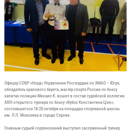
Офицер СОБР «Норд» Управления Росгвардии по ХМАО – Югре,
обладатель крапового берета, мастер спорта России по боксу
капитан полиции Михаил К. вошел в состав судейской коллегии
XXIII открытого турнира по боксу «Кубок Константина Цзю»,
состоявшегося 18-20 октября на площадке спортивной школы
им. Л.П. Моисеева в городе Серове.
Главным судьей соревнований выступил заслуженный тренер