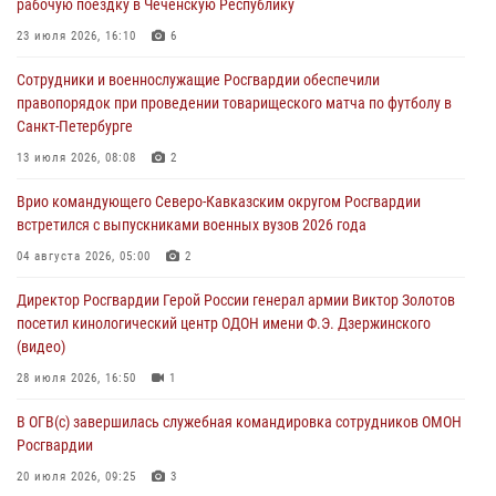
рабочую поездку в Чеченскую Республику
«Гвардеец» в Пензе (видео)
23 июля 2026, 16:10
6
06 августа 2026, 12:00
2
1
Сотрудники и военнослужащие Росгвардии обеспечили
В Курске росгвардейцы приняли участие в митинге, посвященном
правопорядок при проведении товарищеского матча по футболу в
второй годовщине вторжения ВСУ на территорию области
Санкт-Петербурге
06 августа 2026, 11:56
4
13 июля 2026, 08:08
2
В Санкт-Петербурге наряд Росгвардии задержал правонарушителя,
Врио командующего Северо-Кавказским округом Росгвардии
угрожавшего подростку травматическим пистолетом
встретился с выпускниками военных вузов 2026 года
06 августа 2026, 11:33
1
04 августа 2026, 05:00
2
В Зауралье при содействии СОБР Росгвардии ликвидирована
Директор Росгвардии Герой России генерал армии Виктор Золотов
крупная нарколаборатория
посетил кинологический центр ОДОН имени Ф.Э. Дзержинского
06 августа 2026, 11:27
(видео)
28 июля 2026, 16:50
1
В ОГВ(с) завершилась служебная командировка сотрудников ОМОН
Росгвардии
20 июля 2026, 09:25
3