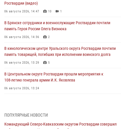
Росгвардии (видео)
06 августа 2026, 14:47
10
1
В Брянске сотрудники и военнослужащие Росгвардии почтили
память Героя России Олега Визнюка
06 августа 2026, 14:36
2
В кинологическом центре Уральского округа Росгвардии почтили
память товарищей, погибших при исполнении воинского долга
06 августа 2026, 13:29
5
В Центральном округе Росгвардии прошли мероприятия к
108‑летию генерала армии И.К. Яковлева
06 августа 2026, 13:24
Росгвардейцы задержали мужчину, открывшего стрельбу в
Подмосковье (видео)
06 августа 2026, 12:35
1
ПОПУЛЯРНЫЕ НОВОСТИ
Командующий Северо-Кавказским округом Росгвардии совершил
Росгвардейцы провели выставку вооружения для участников сбора