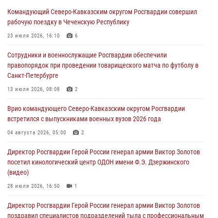
Росгвардейцы обеспечили безопасность «Поезда Победы» в
Командующий Северо-Кавказским округом Росгвардии совершил
Кузбассе
рабочую поездку в Чеченскую Республику
08 августа 2026, 07:00
23 июля 2026, 16:10
6
В Кабардино-Балкарии сотрудники Росгвардии провели турнир по
Сотрудники и военнослужащие Росгвардии обеспечили
настольному теннису ко Дню физкультурника
правопорядок при проведении товарищеского матча по футболу в
08 августа 2026, 07:00
Санкт-Петербурге
ОМОН «Ойрат» Управления Росгвардии по Республике Калмыкия
13 июля 2026, 08:08
2
исполнилось 20 лет
Врио командующего Северо-Кавказским округом Росгвардии
08 августа 2026, 07:00
встретился с выпускниками военных вузов 2026 года
В Москве росгвардейцы оказали помощь медикам и девушке с
04 августа 2026, 05:00
2
ограниченными возможностями здоровья (видео)
Директор Росгвардии Герой России генерал армии Виктор Золотов
08 августа 2026, 06:32
1
посетил кинологический центр ОДОН имени Ф.Э. Дзержинского
(видео)
28 июля 2026, 16:50
1
Директор Росгвардии Герой России генерал армии Виктор Золотов
поздравил специалистов подразделений тыла с профессиональным