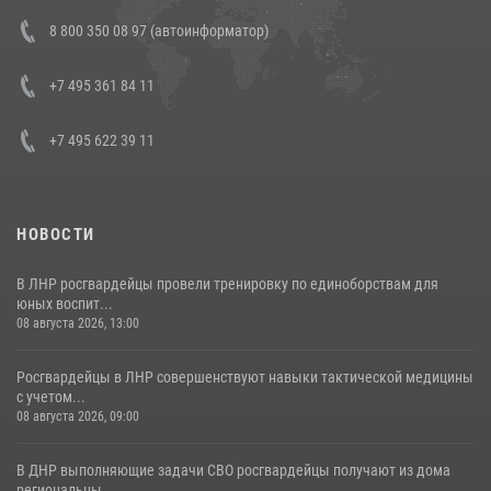
Состоялась рабочая встреча директора Росгвардии Героя России
8 800 350 08 97 (автоинформатор)
генерала армии Виктора Золотова с заместителем полномочного
представителя Президента Российской Федерации в Северо-
Кавказском федеральном округе Виталием Кузнецовым
+7 495 361 84 11
30 июля 2026, 15:35
4
+7 495 622 39 11
НОВОСТИ
В ЛНР росгвардейцы провели тренировку по единоборствам для
юных воспит...
08 августа 2026, 13:00
Росгвардейцы в ЛНР совершенствуют навыки тактической медицины
с учетом...
08 августа 2026, 09:00
В ДНР выполняющие задачи СВО росгвардейцы получают из дома
региональны...