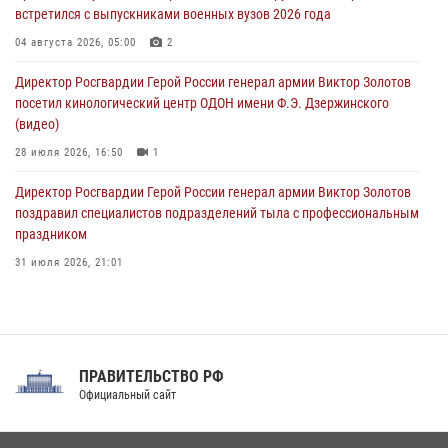
встретился с выпускниками военных вузов 2026 года
В регионах Урала бойцам Росгвардии в зону СВО передали свежие
тиражи газет
04 августа 2026, 05:00
2
09 августа 2026, 05:00
Директор Росгвардии Герой России генерал армии Виктор Золотов
посетил кинологический центр ОДОН имени Ф.Э. Дзержинского
(видео)
28 июля 2026, 16:50
1
Директор Росгвардии Герой России генерал армии Виктор Золотов
поздравил специалистов подразделений тыла с профессиональным
праздником
31 июля 2026, 21:01
В ОГВ(с) завершилась служебная командировка сотрудников ОМОН
Росгвардии
20 июля 2026, 09:25
3
ПРАВИТЕЛЬСТВО РФ
Праздник «Один день с Росгвардией» к 105-летию Центрального
Официальный сайт
округа прошел на Поклонной горе
18 июля 2026, 13:43
15
1