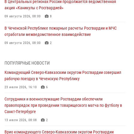
В Центральных регионах России продолжается ведомственная
акция «Каникулы с Росгвардией»
09 августа 2026, 08:00
8
В Чеченской Республике пожарные расчеты Росгвардии и МЧС
отработали межведомственное взаимодействие
09 августа 2026, 08:00
2
Лучшие футбольные команды Южного округа Росгвардии
определили на Кубани
ПОПУЛЯРНЫЕ НОВОСТИ
09 августа 2026, 07:00
Командующий Северо-Кавказским округом Росгвардии совершил
рабочую поездку в Чеченскую Республику
В Ульяновске росгвардейцы присоединились к донорской акции
(видео)
23 июля 2026, 16:10
6
09 августа 2026, 06:15
2
1
Сотрудники и военнослужащие Росгвардии обеспечили
правопорядок при проведении товарищеского матча по футболу в
Росгвардейцы провели занятие по стрелковой подготовке для
Санкт-Петербурге
воспитанников Центра детского, юношеского туризма и
краеведения Луганской Народной Республики
13 июля 2026, 08:08
2
09 августа 2026, 05:00
Врио командующего Северо-Кавказским округом Росгвардии