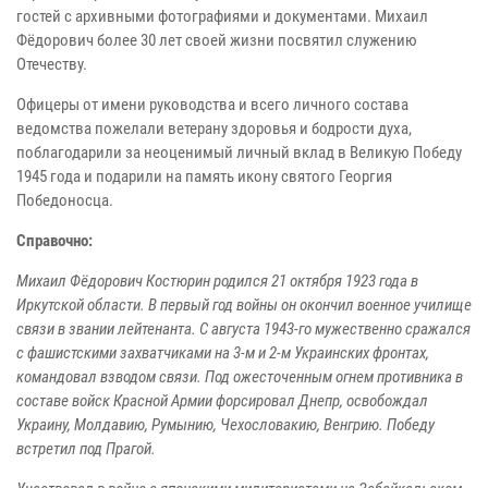
гостей с архивными фотографиями и документами. Михаил
Фёдорович более 30 лет своей жизни посвятил служению
Отечеству.
Офицеры от имени руководства и всего личного состава
ведомства пожелали ветерану здоровья и бодрости духа,
поблагодарили за неоценимый личный вклад в Великую Победу
1945 года и подарили на память икону святого Георгия
Победоносца.
Справочно:
Михаил Фёдорович Костюрин родился 21 октября 1923 года в
Иркутской области. В первый год войны он окончил военное училище
связи в звании лейтенанта. С августа 1943-го мужественно сражался
с фашистскими захватчиками на 3-м и 2-м Украинских фронтах,
командовал взводом связи. Под ожесточенным огнем противника в
составе войск Красной Армии форсировал Днепр, освобождал
Украину, Молдавию, Румынию, Чехословакию, Венгрию. Победу
встретил под Прагой.