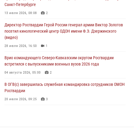
05 августа 2026, 13:00
3
Санкт-Петербурге
Офицеры Росгвардии и ветераны войск правопорядка почтили
13 июля 2026, 08:08
2
память генерала армии Ивана Кирилловича Яковлева
Директор Росгвардии Герой России генерал армии Виктор Золотов
05 августа 2026, 12:40
6
посетил кинологический центр ОДОН имени Ф.Э. Дзержинского
(видео)
Росгвардейцы приняли участие в акции «Волна памяти»,
посвящённой 83‑й годовщине освобождения Белгорода от
28 июля 2026, 16:50
1
немецко‑фашистских захватчиков
Врио командующего Северо-Кавказским округом Росгвардии
05 августа 2026, 12:13
1
встретился с выпускниками военных вузов 2026 года
04 августа 2026, 05:00
2
В ОГВ(с) завершилась служебная командировка сотрудников ОМОН
Росгвардии
20 июля 2026, 09:25
3
Директор Росгвардии Герой России генерал армии Виктор Золотов
поздравил специалистов подразделений тыла с профессиональным
праздником
31 июля 2026, 21:01