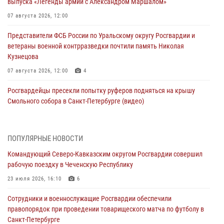
выпуска «Легенды армии с Александром Маршалом»
07 августа 2026, 12:00
Представители ФСБ России по Уральскому округу Росгвардии и
ветераны военной контрразведки почтили память Николая
Кузнецова
07 августа 2026, 12:00
4
Росгвардейцы пресекли попытку руферов подняться на крышу
Смольного собора в Санкт-Петербурге (видео)
07 августа 2026, 11:34
3
1
В Курске росгвардейцы провели занятие по основам
ПОПУЛЯРНЫЕ НОВОСТИ
взрывобезопасности
Командующий Северо-Кавказским округом Росгвардии совершил
07 августа 2026, 11:33
рабочую поездку в Чеченскую Республику
Рэпер ST посетил раненых росгвардейцев в Главном военном
23 июля 2026, 16:10
6
клиническом госпитале ведомства
Сотрудники и военнослужащие Росгвардии обеспечили
07 августа 2026, 11:18
2
правопорядок при проведении товарищеского матча по футболу в
Санкт-Петербурге
Патриотическая акция «Каникулы с Росгвардией» прошла в