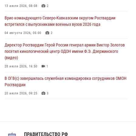
Воронеже
13 июля 2026, 08:08
2
07 августа 2026, 11:00
2
Врио командующего Северо-Кавказским округом Росгвардии
встретился с выпускниками военных вузов 2026 года
В Ставрополе офицеры Росгвардии стали участниками пресс-
конференции по вопросам в сфере оборота оружия
04 августа 2026, 05:00
2
07 августа 2026, 11:00
Директор Росгвардии Герой России генерал армии Виктор Золотов
посетил кинологический центр ОДОН имени Ф.Э. Дзержинского
(видео)
28 июля 2026, 16:50
1
В ОГВ(с) завершилась служебная командировка сотрудников ОМОН
Росгвардии
20 июля 2026, 09:25
3
Директор Росгвардии Герой России генерал армии Виктор Золотов
поздравил специалистов подразделений тыла с профессиональным
праздником
31 июля 2026, 21:01
ПРАВИТЕЛЬСТВО РФ