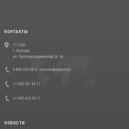
При силовой поддержке СОБР Росгвардии в Иркутской области
повели рейды по соблюдению миграционного законодательства
(видео)
30 июля 2026, 08:00
1
КОНТАКТЫ
В Челябинске росгвардейцы задержали злоумышленников,
111250
напавших на бригаду скорой помощи (видео)
г. Москва,
14 июля 2026, 12:20
1
ул. Красноказарменная, д. 9а
В Росгвардии прошла военно-научная конференция по обобщению
8 800 350 08 97 (автоинформатор)
боевого опыта
08 июля 2026, 07:01
+7 495 361 84 11
+7 495 622 39 11
НОВОСТИ