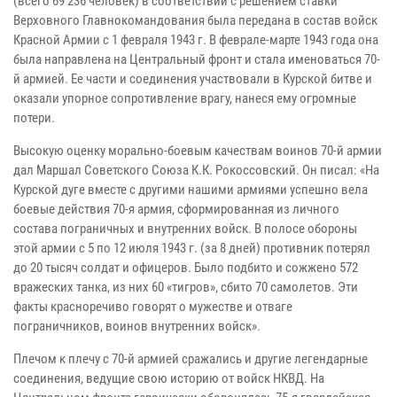
(всего 69 236 человек) в соответствии с решением ставки
Верховного Главнокомандования была передана в состав войск
Красной Армии с 1 февраля 1943 г. В феврале-марте 1943 года она
была направлена на Центральный фронт и стала именоваться 70-
й армией. Ее части и соединения участвовали в Курской битве и
оказали упорное сопротивление врагу, нанеся ему огромные
потери.
Высокую оценку морально-боевым качествам воинов 70-й армии
дал Маршал Советского Союза К.К. Рокоссовский. Он писал: «На
Курской дуге вместе с другими нашими армиями успешно вела
боевые действия 70-я армия, сформированная из личного
состава пограничных и внутренних войск. В полосе обороны
этой армии с 5 по 12 июля 1943 г. (за 8 дней) противник потерял
до 20 тысяч солдат и офицеров. Было подбито и сожжено 572
вражеских танка, из них 60 «тигров», сбито 70 самолетов. Эти
факты красноречиво говорят о мужестве и отваге
пограничников, воинов внутренних войск».
Плечом к плечу с 70-й армией сражались и другие легендарные
соединения, ведущие свою историю от войск НКВД. На