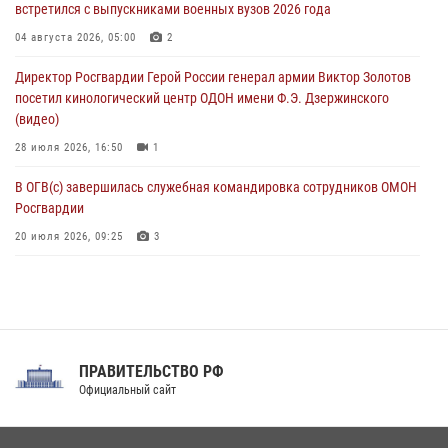
встретился с выпускниками военных вузов 2026 года
В кинологическом центре Уральского округа Росгвардии почтили
память товарищей, погибших при исполнении воинского долга
04 августа 2026, 05:00
2
06 августа 2026, 13:29
5
Директор Росгвардии Герой России генерал армии Виктор Золотов
посетил кинологический центр ОДОН имени Ф.Э. Дзержинского
В Центральном округе Росгвардии прошли мероприятия к
(видео)
108‑летию генерала армии И.К. Яковлева
28 июля 2026, 16:50
1
06 августа 2026, 13:24
В ОГВ(с) завершилась служебная командировка сотрудников ОМОН
Росгвардии
20 июля 2026, 09:25
3
Директор Росгвардии Герой России генерал армии Виктор Золотов
поздравил специалистов подразделений тыла с профессиональным
праздником
31 июля 2026, 21:01
ПРАВИТЕЛЬСТВО РФ
Праздник «Один день с Росгвардией» к 105-летию Центрального
Официальный сайт
округа прошел на Поклонной горе
18 июля 2026, 13:43
15
1