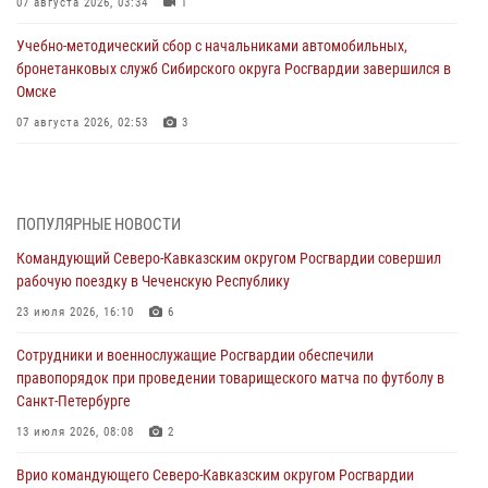
07 августа 2026, 03:34
1
Учебно-методический сбор с начальниками автомобильных,
бронетанковых служб Сибирского округа Росгвардии завершился в
Омске
07 августа 2026, 02:53
3
Генерал-полковник Олег Плохой поздравил специалистов
организационно-штатных подразделений Росгвардии с
профессиональным праздником
ПОПУЛЯРНЫЕ НОВОСТИ
06 августа 2026, 21:01
Командующий Северо-Кавказским округом Росгвардии совершил
рабочую поездку в Чеченскую Республику
В Нижнем Новгороде состоялось Всероссийское совещание-
семинар по вопросам развития вневедомственной охраны
23 июля 2026, 16:10
6
Росгвардии (видео)
Сотрудники и военнослужащие Росгвардии обеспечили
06 августа 2026, 14:47
10
1
правопорядок при проведении товарищеского матча по футболу в
Санкт-Петербурге
В Брянске сотрудники и военнослужащие Росгвардии почтили
память Героя России Олега Визнюка
13 июля 2026, 08:08
2
06 августа 2026, 14:36
2
Врио командующего Северо-Кавказским округом Росгвардии