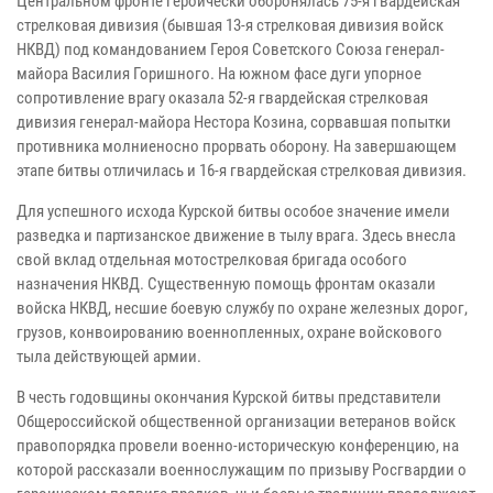
Центральном фронте героически оборонялась 75-я гвардейская
стрелковая дивизия (бывшая 13-я стрелковая дивизия войск
НКВД) под командованием Героя Советского Союза генерал-
майора Василия Горишного. На южном фасе дуги упорное
сопротивление врагу оказала 52-я гвардейская стрелковая
дивизия генерал-майора Нестора Козина, сорвавшая попытки
противника молниеносно прорвать оборону. На завершающем
этапе битвы отличилась и 16-я гвардейская стрелковая дивизия.
Для успешного исхода Курской битвы особое значение имели
разведка и партизанское движение в тылу врага. Здесь внесла
свой вклад отдельная мотострелковая бригада особого
назначения НКВД. Существенную помощь фронтам оказали
войска НКВД, несшие боевую службу по охране железных дорог,
грузов, конвоированию военнопленных, охране войскового
тыла действующей армии.
В честь годовщины окончания Курской битвы представители
Общероссийской общественной организации ветеранов войск
правопорядка провели военно-историческую конференцию, на
которой рассказали военнослужащим по призыву Росгвардии о