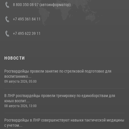
Состоялась рабочая встреча директора Росгвардии Героя России
8 800 350 08 97 (автоинформатор)
генерала армии Виктора Золотова с заместителем полномочного
представителя Президента Российской Федерации в Северо-
Кавказском федеральном округе Виталием Кузнецовым
+7 495 361 84 11
30 июля 2026, 15:35
4
+7 495 622 39 11
НОВОСТИ
Росгвардейцы провели занятие по стрелковой подготовке для
воспитаннико...
09 августа 2026, 05:00
В ЛНР росгвардейцы провели тренировку по единоборствам для
юных воспит...
08 августа 2026, 13:00
Росгвардейцы в ЛНР совершенствуют навыки тактической медицины
с учетом...