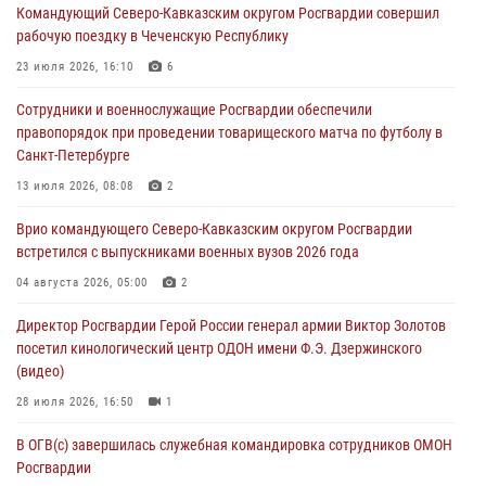
Командующий Северо-Кавказским округом Росгвардии совершил
в честь юбилея ведомства
рабочую поездку в Чеченскую Республику
08 августа 2026, 09:03
1
23 июля 2026, 16:10
6
Росгвардейцы в ЛНР совершенствуют навыки тактической
Сотрудники и военнослужащие Росгвардии обеспечили
медицины с учетом опыта СВО
правопорядок при проведении товарищеского матча по футболу в
08 августа 2026, 09:00
2
Санкт-Петербурге
Военнослужащие Софринской бригады Росгвардии встретились с
13 июля 2026, 08:08
2
участником патриотического проекта «Дорогой Ломоносова —
Врио командующего Северо-Кавказским округом Росгвардии
дорогой к Победе в СВО» (видео)
встретился с выпускниками военных вузов 2026 года
08 августа 2026, 07:00
2
1
04 августа 2026, 05:00
2
В Кабардино-Балкарии сотрудники Росгвардии провели турнир по
Директор Росгвардии Герой России генерал армии Виктор Золотов
настольному теннису ко Дню физкультурника
посетил кинологический центр ОДОН имени Ф.Э. Дзержинского
08 августа 2026, 07:00
(видео)
28 июля 2026, 16:50
1
В ОГВ(с) завершилась служебная командировка сотрудников ОМОН
Росгвардии