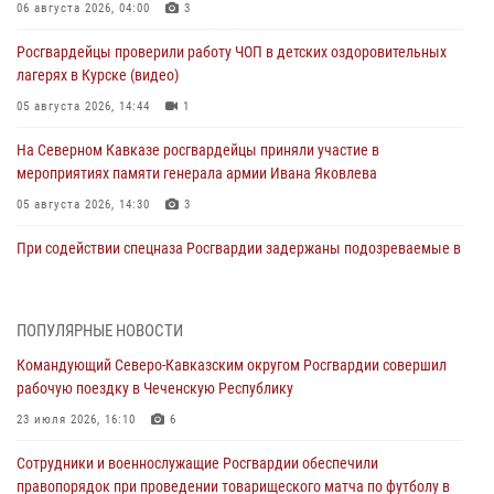
06 августа 2026, 04:00
3
Росгвардейцы проверили работу ЧОП в детских оздоровительных
лагерях в Курске (видео)
05 августа 2026, 14:44
1
На Северном Кавказе росгвардейцы приняли участие в
мероприятиях памяти генерала армии Ивана Яковлева
05 августа 2026, 14:30
3
При содействии спецназа Росгвардии задержаны подозреваемые в
организации незаконной миграции в Подмосковье (видео)
05 августа 2026, 14:25
1
ПОПУЛЯРНЫЕ НОВОСТИ
В Великом Новгороде СОБР Росгвардии оказал содействие в
Командующий Северо-Кавказским округом Росгвардии совершил
задержании подозреваемых в причинении имущественного ущерба
рабочую поездку в Чеченскую Республику
05 августа 2026, 13:53
23 июля 2026, 16:10
6
Формулу безопасности показал спецназ Росгвардии юным
Сотрудники и военнослужащие Росгвардии обеспечили
динамовцам Свердловской области
правопорядок при проведении товарищеского матча по футболу в