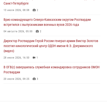
05 августа 2026, 13:50
4
Санкт-Петербурге
В столице росгвардейцы задержали мужчину, устроившего дебош в
13 июля 2026, 08:08
2
букмекерской конторе (видео)
Врио командующего Северо-Кавказским округом Росгвардии
05 августа 2026, 13:25
1
встретился с выпускниками военных вузов 2026 года
В Удмуртии при силовой поддержке спецназа Росгвардии
04 августа 2026, 05:00
2
задержаны подозреваемые в мошенничестве под видом оказания
Директор Росгвардии Герой России генерал армии Виктор Золотов
оздоровительных услуг (видео)
посетил кинологический центр ОДОН имени Ф.Э. Дзержинского
05 августа 2026, 13:20
1
1
(видео)
28 июля 2026, 16:50
1
В ОГВ(с) завершилась служебная командировка сотрудников ОМОН
Росгвардии
20 июля 2026, 09:25
3
Директор Росгвардии Герой России генерал армии Виктор Золотов
поздравил специалистов подразделений тыла с профессиональным
праздником
31 июля 2026, 21:01