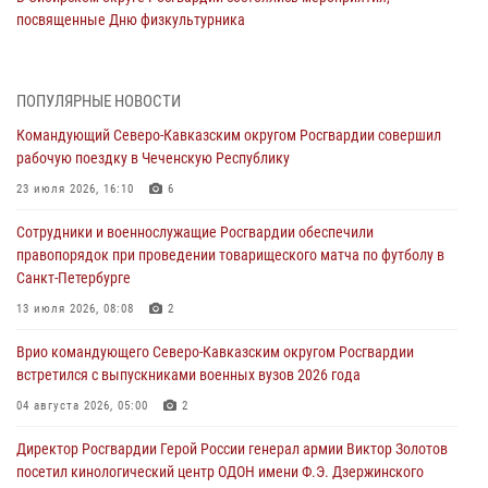
посвященные Дню физкультурника
08 августа 2026, 04:00
5
На Дальнем Востоке продолжается всероссийская акция "Каникулы
ПОПУЛЯРНЫЕ НОВОСТИ
с Росгвардией"
Командующий Северо-Кавказским округом Росгвардии совершил
08 августа 2026, 00:00
3
рабочую поездку в Чеченскую Республику
Заместитель директора Росгвардии генерал-полковник Владислав
23 июля 2026, 16:10
6
Ершов поздравил военнослужащих и сотрудников ведомства с
Сотрудники и военнослужащие Росгвардии обеспечили
Днем физкультурника
правопорядок при проведении товарищеского матча по футболу в
07 августа 2026, 21:01
Санкт-Петербурге
«Росгвардия. Вехи истории»: первая антитеррористическая
13 июля 2026, 08:08
2
операция войск правопорядка
Врио командующего Северо-Кавказским округом Росгвардии
07 августа 2026, 15:28
1
встретился с выпускниками военных вузов 2026 года
В Башкортостане при силовой поддержке спецназа Росгвардии
04 августа 2026, 05:00
2
пресечена противоправная деятельность, связанная с пропагандой
Директор Росгвардии Герой России генерал армии Виктор Золотов
терроризма (видео)
посетил кинологический центр ОДОН имени Ф.Э. Дзержинского
07 августа 2026, 13:30
1