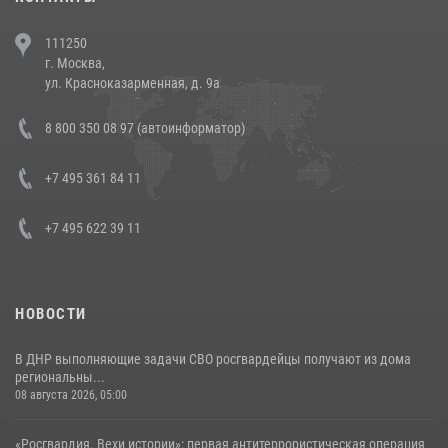
В Челябинске росгвардейцы задержали злоумышленников,
111250
напавших на бригаду скорой помощи (видео)
г. Москва,
14 июля 2026, 12:20
1
ул. Красноказарменная, д. 9а
В Росгвардии прошла военно-научная конференция по обобщению
8 800 350 08 97 (автоинформатор)
боевого опыта
08 июля 2026, 07:01
+7 495 361 84 11
+7 495 622 39 11
НОВОСТИ
В ДНР выполняющие задачи СВО росгвардейцы получают из дома
региональны...
08 августа 2026, 05:00
«Росгвардия. Вехи истории»: первая антитеррористическая операция