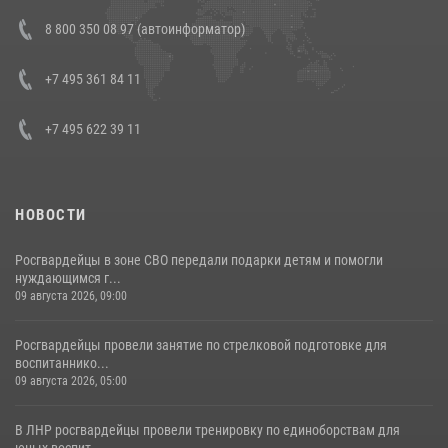
Состоялась рабочая встреча директора Росгвардии Героя России
8 800 350 08 97 (автоинформатор)
генерала армии Виктора Золотова с заместителем полномочного
представителя Президента Российской Федерации в Северо-
Кавказском федеральном округе Виталием Кузнецовым
+7 495 361 84 11
30 июля 2026, 15:35
4
+7 495 622 39 11
НОВОСТИ
Росгвардейцы в зоне СВО передали подарки детям и помогли
нуждающимся г...
09 августа 2026, 09:00
Росгвардейцы провели занятие по стрелковой подготовке для
воспитаннико...
09 августа 2026, 05:00
В ЛНР росгвардейцы провели тренировку по единоборствам для