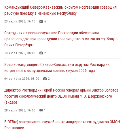
воспитанников Центра детского, юношеского туризма и
Командующий Северо-Кавказским округом Росгвардии совершил
краеведения Луганской Народной Республики
рабочую поездку в Чеченскую Республику
09 августа 2026, 05:00
23 июля 2026, 16:10
6
Всероссийская ведомственная акции «Каникулы с Росгвардией
Сотрудники и военнослужащие Росгвардии обеспечили
проходит в Сибири
правопорядок при проведении товарищеского матча по футболу в
09 августа 2026, 04:00
5
Санкт-Петербурге
Росгвардейцы провели патриотическое занятие для детей на
13 июля 2026, 08:08
2
Поклонной горе в Москве (видео)
Врио командующего Северо-Кавказским округом Росгвардии
08 августа 2026, 14:10
3
1
встретился с выпускниками военных вузов 2026 года
В ЛНР росгвардейцы провели тренировку по единоборствам для
04 августа 2026, 05:00
2
юных воспитанников спортивной школы
Директор Росгвардии Герой России генерал армии Виктор Золотов
08 августа 2026, 13:00
1
посетил кинологический центр ОДОН имени Ф.Э. Дзержинского
(видео)
28 июля 2026, 16:50
1
В ОГВ(с) завершилась служебная командировка сотрудников ОМОН
Росгвардии