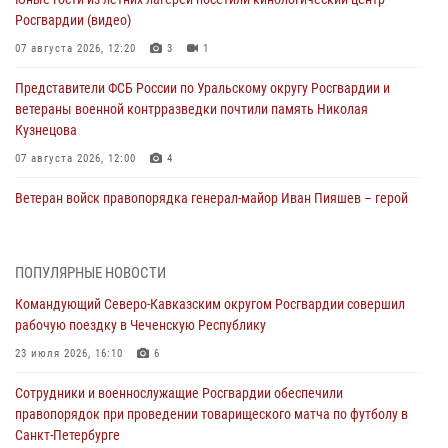
Росгвардии (видео)
07 августа 2026, 12:20
3
1
Представители ФСБ России по Уральскому округу Росгвардии и
ветераны военной контрразведки почтили память Николая
Кузнецова
07 августа 2026, 12:00
4
Ветеран войск правопорядка генерал-майор Иван Пияшев – герой
выпуска «Легенды армии с Александром Маршалом»
07 августа 2026, 12:00
ПОПУЛЯРНЫЕ НОВОСТИ
Росгвардейцы пресекли попытку руферов подняться на крышу
Командующий Северо-Кавказским округом Росгвардии совершил
Смольного собора в Санкт-Петербурге (видео)
рабочую поездку в Чеченскую Республику
07 августа 2026, 11:34
3
1
23 июля 2026, 16:10
6
В Курске росгвардейцы провели занятие по основам
Сотрудники и военнослужащие Росгвардии обеспечили
взрывобезопасности
правопорядок при проведении товарищеского матча по футболу в
07 августа 2026, 11:33
Санкт-Петербурге