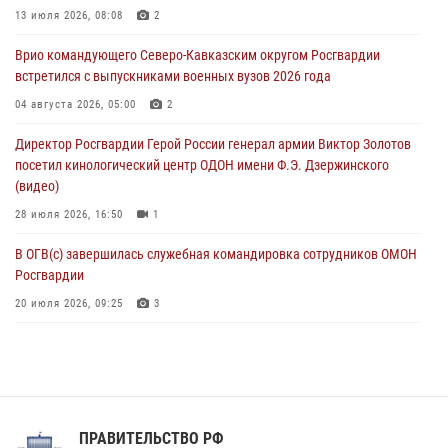
Рэпер ST посетил раненых росгвардейцев в Главном военном
13 июля 2026, 08:08
2
клиническом госпитале ведомства
Врио командующего Северо-Кавказским округом Росгвардии
07 августа 2026, 11:18
2
встретился с выпускниками военных вузов 2026 года
Патриотическая акция «Каникулы с Росгвардией» прошла в
04 августа 2026, 05:00
2
Воронеже
Директор Росгвардии Герой России генерал армии Виктор Золотов
07 августа 2026, 11:00
2
посетил кинологический центр ОДОН имени Ф.Э. Дзержинского
(видео)
28 июля 2026, 16:50
1
В ОГВ(с) завершилась служебная командировка сотрудников ОМОН
Росгвардии
20 июля 2026, 09:25
3
Директор Росгвардии Герой России генерал армии Виктор Золотов
поздравил специалистов подразделений тыла с профессиональным
праздником
31 июля 2026, 21:01
ПРАВИТЕЛЬСТВО РФ