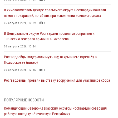
В кинологическом центре Уральского округа Росгвардии почтили
память товарищей, погибших при исполнении воинского долга
06 августа 2026, 13:29
5
В Центральном округе Росгвардии прошли мероприятия к
108‑летию генерала армии И.К. Яковлева
06 августа 2026, 13:24
Росгвардейцы задержали мужчину, открывшего стрельбу в
Подмосковье (видео)
06 августа 2026, 12:35
1
Росгвардейцы провели выставку вооружения для участников сбора
«Гвардеец» в Пензе (видео)
06 августа 2026, 12:00
2
1
ПОПУЛЯРНЫЕ НОВОСТИ
В Курске росгвардейцы приняли участие в митинге, посвященном
Командующий Северо-Кавказским округом Росгвардии совершил
второй годовщине вторжения ВСУ на территорию области
рабочую поездку в Чеченскую Республику
06 августа 2026, 11:56
4