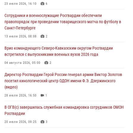
23 июля 2026, 16:10
6
В Санкт-Петербурге наряд Росгвардии задержал правонарушителя,
Сотрудники и военнослужащие Росгвардии обеспечили
угрожавшего подростку травматическим пистолетом
правопорядок при проведении товарищеского матча по футболу в
06 августа 2026, 11:33
1
Санкт-Петербурге
В Зауралье при содействии СОБР Росгвардии ликвидирована
13 июля 2026, 08:08
2
крупная нарколаборатория
Врио командующего Северо-Кавказским округом Росгвардии
06 августа 2026, 11:27
встретился с выпускниками военных вузов 2026 года
В Москве росгвардейцы задержали троих мужчин, устроивших
04 августа 2026, 05:00
2
пьяный дебош в баре (видео)
Директор Росгвардии Герой России генерал армии Виктор Золотов
06 августа 2026, 11:20
1
посетил кинологический центр ОДОН имени Ф.Э. Дзержинского
(видео)
28 июля 2026, 16:50
1
В ОГВ(с) завершилась служебная командировка сотрудников ОМОН
Росгвардии
20 июля 2026, 09:25
3