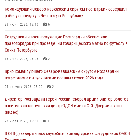
воспитанников Центра детского, юношеского туризма и
Командующий Северо-Кавказским округом Росгвардии совершил
краеведения Луганской Народной Республики
рабочую поездку в Чеченскую Республику
09 августа 2026, 05:00
23 июля 2026, 16:10
6
Всероссийская ведомственная акции «Каникулы с Росгвардией
Сотрудники и военнослужащие Росгвардии обеспечили
проходит в Сибири
правопорядок при проведении товарищеского матча по футболу в
09 августа 2026, 04:00
5
Санкт-Петербурге
Росгвардейцы провели патриотическое занятие для детей на
13 июля 2026, 08:08
2
Поклонной горе в Москве (видео)
Врио командующего Северо-Кавказским округом Росгвардии
08 августа 2026, 14:10
3
1
встретился с выпускниками военных вузов 2026 года
В ЛНР росгвардейцы провели тренировку по единоборствам для
04 августа 2026, 05:00
2
юных воспитанников спортивной школы
Директор Росгвардии Герой России генерал армии Виктор Золотов
08 августа 2026, 13:00
1
посетил кинологический центр ОДОН имени Ф.Э. Дзержинского
(видео)
28 июля 2026, 16:50
1
В ОГВ(с) завершилась служебная командировка сотрудников ОМОН
Росгвардии