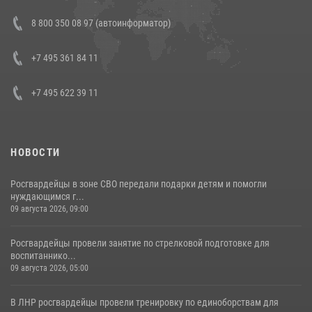
Состоялась рабочая встреча директора Росгвардии Героя России
8 800 350 08 97 (автоинформатор)
генерала армии Виктора Золотова с заместителем полномочного
представителя Президента Российской Федерации в Северо-
Кавказском федеральном округе Виталием Кузнецовым
+7 495 361 84 11
30 июля 2026, 15:35
4
+7 495 622 39 11
НОВОСТИ
Росгвардейцы в зоне СВО передали подарки детям и помогли
нуждающимся г...
09 августа 2026, 09:00
Росгвардейцы провели занятие по стрелковой подготовке для
воспитаннико...
09 августа 2026, 05:00
В ЛНР росгвардейцы провели тренировку по единоборствам для