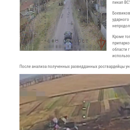
пикап ВС
Боевиков
ударного
непродол
Кроме то
припарко
области 
использо
После анализа полученных разведданных росгвардейцы ун