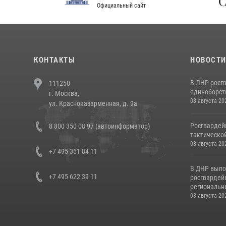
Официальный сайт
Феде
КОНТАКТЫ
НОВОСТ
В ЛНР росг
111250
единоборст
г. Москва,
08 августа 20
ул. Красноказарменная, д. 9а
Росгвардей
8 800 350 08 97 (автоинформатор)
тактической
08 августа 20
+7 495 361 84 11
В ДНР выпо
+7 495 622 39 11
росгвардей
региональны
08 августа 20