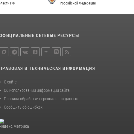
Российской Федерации
законодательства (видео)
30 июля 2026, 08:00
1
В Челябинске росгвардейцы задержали
злоумышленников, напавших на бригаду
ОФИЦИАЛЬНЫЕ СЕТЕВЫЕ РЕСУРСЫ
скорой помощи (видео)
14 июля 2026, 12:20
1
Состоялась рабочая встреча директора
Росгвардии Героя России генерала армии
ПРАВОВАЯ И ТЕХНИЧЕСКАЯ ИНФОРМАЦИЯ
Виктора Золотова с заместителем
полномочного представителя Президента
О сайте
Российской Федерации в Северо-Кавказском
Об использовании информации сайта
федеральном округе Виталием Кузнецовым
Правила обработки персональных данных
30 июля 2026, 15:35
4
Сообщить об ошибках