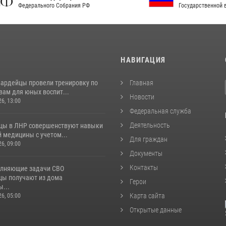
рального Собрания РФ
Государственной власти РФ
И
НАВИГАЦИЯ
вардейцы провели тренировку по
Главная
вам для юных воспит...
Новости
26, 13:00
Федеральная служба
Деятельность
цы в ЛНР совершенствуют навыки
 медицины с учетом...
Для граждан
26, 09:00
Документы
Контакты
лняющие задачи СВО
цы получают из дома
Герои
...
Карта сайта
26, 05:00
Открытые данные