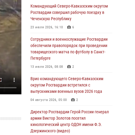
Росгвардейцы обеспечили безопасность
Командующий Северо-Кавказским округом
«Поезда Победы» в Кузбассе
Росгвардии совершил рабочую поездку в
Чеченскую Республику
08 августа 2026, 07:00
23 июля 2026, 16:10
6
ОМОН «Ойрат» Управления Росгвардии по
Республике Калмыкия исполнилось 20 лет
Сотрудники и военнослужащие Росгвардии
обеспечили правопорядок при проведении
08 августа 2026, 07:00
товарищеского матча по футболу в Санкт-
Петербурге
В Кабардино-Балкарии сотрудники
Росгвардии провели турнир по настольному
13 июля 2026, 08:08
2
теннису ко Дню физкультурника
Врио командующего Северо-Кавказским
08 августа 2026, 07:00
округом Росгвардии встретился с
выпускниками военных вузов 2026 года
Военнослужащие Софринской бригады
Росгвардии встретились с участником
04 августа 2026, 05:00
2
патриотического проекта «Дорогой
Ломоносова — дорогой к Победе в СВО»
Директор Росгвардии Герой России генерал
(видео)
армии Виктор Золотов посетил
кинологический центр ОДОН имени Ф.Э.
08 августа 2026, 07:00
2
1
Дзержинского (видео)