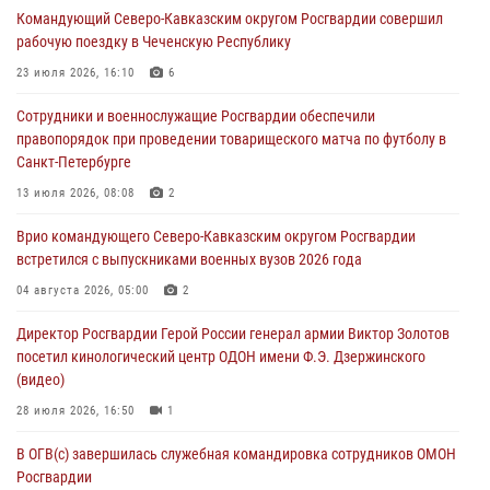
Командующий Северо-Кавказским округом Росгвардии совершил
09 августа 2026, 08:00
8
рабочую поездку в Чеченскую Республику
Лучшие футбольные команды Южного округа Росгвардии
23 июля 2026, 16:10
6
определили на Кубани
Сотрудники и военнослужащие Росгвардии обеспечили
09 августа 2026, 07:00
правопорядок при проведении товарищеского матча по футболу в
Санкт-Петербурге
В Кузбассе росгвардейцы помогли вернуть горожанке пропавшую
мать
13 июля 2026, 08:08
2
09 августа 2026, 07:00
Врио командующего Северо-Кавказским округом Росгвардии
встретился с выпускниками военных вузов 2026 года
В Ульяновске росгвардейцы присоединились к донорской акции
(видео)
04 августа 2026, 05:00
2
09 августа 2026, 06:15
2
1
Директор Росгвардии Герой России генерал армии Виктор Золотов
посетил кинологический центр ОДОН имени Ф.Э. Дзержинского
(видео)
28 июля 2026, 16:50
1
В ОГВ(с) завершилась служебная командировка сотрудников ОМОН
Росгвардии