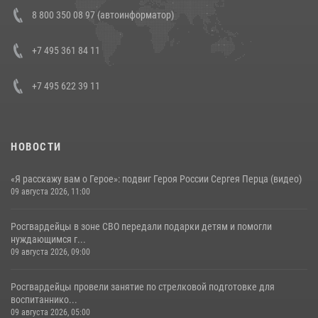
Состоялась рабочая встреча директора Росгвардии Героя России
8 800 350 08 97 (автоинформатор)
генерала армии Виктора Золотова с заместителем полномочного
представителя Президента Российской Федерации в Северо-
Кавказском федеральном округе Виталием Кузнецовым
+7 495 361 84 11
30 июля 2026, 15:35
4
+7 495 622 39 11
НОВОСТИ
«Я расскажу вам о Герое»: подвиг Героя России Сергея Перца (видео)
09 августа 2026, 11:00
Росгвардейцы в зоне СВО передали подарки детям и помогли
нуждающимся г...
09 августа 2026, 09:00
Росгвардейцы провели занятие по стрелковой подготовке для
воспитаннико...
09 августа 2026, 05:00