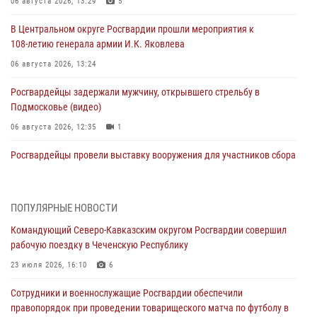
06 августа 2026, 13:29
5
В Центральном округе Росгвардии прошли мероприятия к
108‑летию генерала армии И.К. Яковлева
06 августа 2026, 13:24
Росгвардейцы задержали мужчину, открывшего стрельбу в
Подмосковье (видео)
06 августа 2026, 12:35
1
Росгвардейцы провели выставку вооружения для участников сбора
«Гвардеец» в Пензе (видео)
06 августа 2026, 12:00
2
1
ПОПУЛЯРНЫЕ НОВОСТИ
В Курске росгвардейцы приняли участие в митинге, посвященном
Командующий Северо-Кавказским округом Росгвардии совершил
второй годовщине вторжения ВСУ на территорию области
рабочую поездку в Чеченскую Республику
06 августа 2026, 11:56
4
23 июля 2026, 16:10
6
В Санкт-Петербурге наряд Росгвардии задержал правонарушителя,
Сотрудники и военнослужащие Росгвардии обеспечили
угрожавшего подростку травматическим пистолетом
правопорядок при проведении товарищеского матча по футболу в
06 августа 2026, 11:33
1