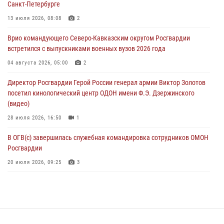
Санкт-Петербурге
В Зауралье при содействии СОБР Росгвардии ликвидирована
13 июля 2026, 08:08
2
крупная нарколаборатория
Врио командующего Северо-Кавказским округом Росгвардии
06 августа 2026, 11:27
встретился с выпускниками военных вузов 2026 года
В Москве росгвардейцы задержали троих мужчин, устроивших
04 августа 2026, 05:00
2
пьяный дебош в баре (видео)
Директор Росгвардии Герой России генерал армии Виктор Золотов
06 августа 2026, 11:20
1
посетил кинологический центр ОДОН имени Ф.Э. Дзержинского
(видео)
28 июля 2026, 16:50
1
В ОГВ(с) завершилась служебная командировка сотрудников ОМОН
Росгвардии
20 июля 2026, 09:25
3
Директор Росгвардии Герой России генерал армии Виктор Золотов
поздравил специалистов подразделений тыла с профессиональным
праздником
31 июля 2026, 21:01