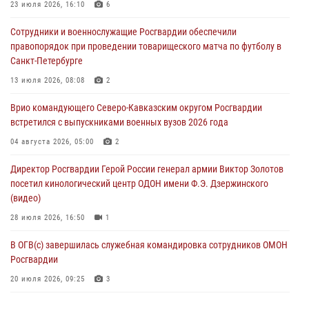
23 июля 2026, 16:10
6
Подозреваемые в незаконном обороте запрещенных веществ
Сотрудники и военнослужащие Росгвардии обеспечили
задержаны в Дагестане при силовой поддержке Росгвардии
правопорядок при проведении товарищеского матча по футболу в
06 августа 2026, 09:00
Санкт-Петербурге
В Югре при силовой поддержке ОМОН Росгвардии задержаны
13 июля 2026, 08:08
2
подозреваемые в страховом мошенничестве
Врио командующего Северо-Кавказским округом Росгвардии
06 августа 2026, 08:56
2
1
встретился с выпускниками военных вузов 2026 года
Офицер СОБР Росгвардии выступил на окружном юнармейском
04 августа 2026, 05:00
2
форуме в Астрахани
Директор Росгвардии Герой России генерал армии Виктор Золотов
06 августа 2026, 08:27
3
посетил кинологический центр ОДОН имени Ф.Э. Дзержинского
(видео)
28 июля 2026, 16:50
1
В ОГВ(с) завершилась служебная командировка сотрудников ОМОН
Росгвардии
20 июля 2026, 09:25
3
Директор Росгвардии Герой России генерал армии Виктор Золотов