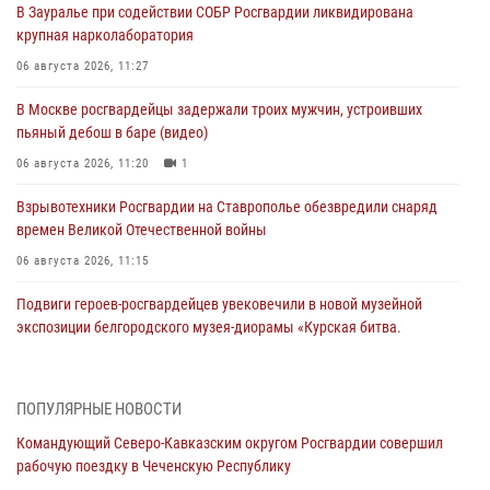
В Зауралье при содействии СОБР Росгвардии ликвидирована
крупная нарколаборатория
06 августа 2026, 11:27
В Москве росгвардейцы задержали троих мужчин, устроивших
пьяный дебош в баре (видео)
06 августа 2026, 11:20
1
Взрывотехники Росгвардии на Ставрополье обезвредили снаряд
времен Великой Отечественной войны
06 августа 2026, 11:15
Подвиги героев‑росгвардейцев увековечили в новой музейной
экспозиции белгородского музея‑диорамы «Курская битва.
Белгородское направление»
06 августа 2026, 10:30
3
ПОПУЛЯРНЫЕ НОВОСТИ
Охрану общественного порядка и безопасность на футбольном
Командующий Северо-Кавказским округом Росгвардии совершил
матче в Москве обеспечила Росгвардия (видео)
рабочую поездку в Чеченскую Республику
06 августа 2026, 10:13
1