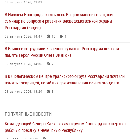
06 августа 2026, 21:01
В Нижнем Новгороде состоялось Всероссийское совещание-
семинар по вопросам развития вневедомственной охраны
Росгвардии (видео)
06 августа 2026, 14:47
10
1
В Брянске сотрудники и военнослужащие Росгвардии почтили
память Героя России Олега Визнюка
06 августа 2026, 14:36
2
В кинологическом центре Уральского округа Росгвардии почтили
память товарищей, погибших при исполнении воинского долга
06 августа 2026, 13:29
5
В Центральном округе Росгвардии прошли мероприятия к
108‑летию генерала армии И.К. Яковлева
ПОПУЛЯРНЫЕ НОВОСТИ
06 августа 2026, 13:24
Командующий Северо-Кавказским округом Росгвардии совершил
рабочую поездку в Чеченскую Республику
Росгвардейцы задержали мужчину, открывшего стрельбу в
Подмосковье (видео)