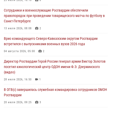
23 июля 2026, 16:10
6
06 августа 2026, 12:35
1
Сотрудники и военнослужащие Росгвардии обеспечили
правопорядок при проведении товарищеского матча по футболу в
Росгвардейцы провели выставку вооружения для участников сбора
Санкт-Петербурге
«Гвардеец» в Пензе (видео)
13 июля 2026, 08:08
2
06 августа 2026, 12:00
2
1
Врио командующего Северо-Кавказским округом Росгвардии
В Курске росгвардейцы приняли участие в митинге, посвященном
встретился с выпускниками военных вузов 2026 года
второй годовщине вторжения ВСУ на территорию области
04 августа 2026, 05:00
2
06 августа 2026, 11:56
4
Директор Росгвардии Герой России генерал армии Виктор Золотов
В Санкт-Петербурге наряд Росгвардии задержал правонарушителя,
посетил кинологический центр ОДОН имени Ф.Э. Дзержинского
угрожавшего подростку травматическим пистолетом
(видео)
06 августа 2026, 11:33
1
28 июля 2026, 16:50
1
В ОГВ(с) завершилась служебная командировка сотрудников ОМОН
Росгвардии
20 июля 2026, 09:25
3
Директор Росгвардии Герой России генерал армии Виктор Золотов