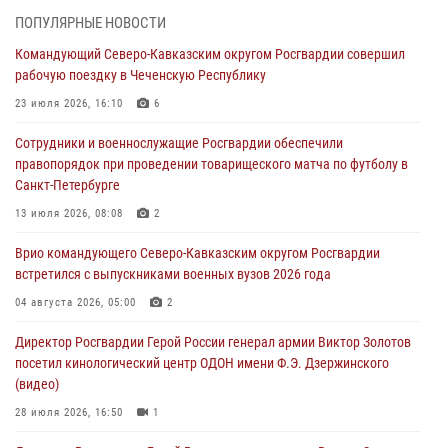
(видео)
ПОПУЛЯРНЫЕ НОВОСТИ
09 августа 2026, 06:15
2
1
Командующий Северо-Кавказским округом Росгвардии совершил
рабочую поездку в Чеченскую Республику
Росгвардейцы провели занятие по стрелковой подготовке для
воспитанников Центра детского, юношеского туризма и
23 июля 2026, 16:10
6
краеведения Луганской Народной Республики
Сотрудники и военнослужащие Росгвардии обеспечили
09 августа 2026, 05:00
правопорядок при проведении товарищеского матча по футболу в
Санкт-Петербурге
В регионах Урала бойцам Росгвардии в зону СВО передали свежие
тиражи газет
13 июля 2026, 08:08
2
09 августа 2026, 05:00
Врио командующего Северо-Кавказским округом Росгвардии
встретился с выпускниками военных вузов 2026 года
Всероссийская ведомственная акции «Каникулы с Росгвардией
проходит в Сибири
04 августа 2026, 05:00
2
09 августа 2026, 04:00
5
Директор Росгвардии Герой России генерал армии Виктор Золотов
посетил кинологический центр ОДОН имени Ф.Э. Дзержинского
(видео)
28 июля 2026, 16:50
1