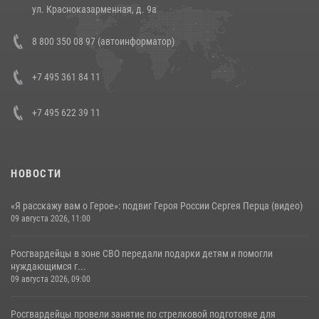
14 июля 2026, 12:20
1
ул. Красноказарменная, д. 9а
Состоялась рабочая встреча директора Росгвардии Героя России
8 800 350 08 97 (автоинформатор)
генерала армии Виктора Золотова с заместителем полномочного
представителя Президента Российской Федерации в Северо-
Кавказском федеральном округе Виталием Кузнецовым
+7 495 361 84 11
30 июля 2026, 15:35
4
+7 495 622 39 11
НОВОСТИ
«Я расскажу вам о Герое»: подвиг Героя России Сергея Перца (видео)
09 августа 2026, 11:00
Росгвардейцы в зоне СВО передали подарки детям и помогли
нуждающимся г...
09 августа 2026, 09:00
Росгвардейцы провели занятие по стрелковой подготовке для