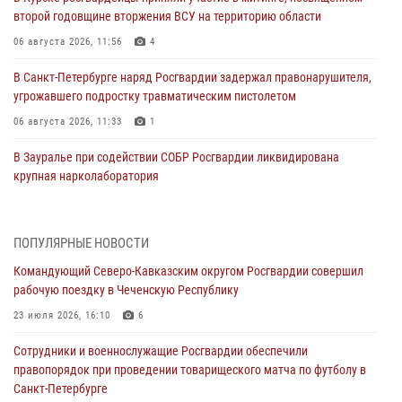
второй годовщине вторжения ВСУ на территорию области
06 августа 2026, 11:56
4
В Санкт-Петербурге наряд Росгвардии задержал правонарушителя,
угрожавшего подростку травматическим пистолетом
06 августа 2026, 11:33
1
В Зауралье при содействии СОБР Росгвардии ликвидирована
крупная нарколаборатория
06 августа 2026, 11:27
В Москве росгвардейцы задержали троих мужчин, устроивших
ПОПУЛЯРНЫЕ НОВОСТИ
пьяный дебош в баре (видео)
Командующий Северо-Кавказским округом Росгвардии совершил
06 августа 2026, 11:20
1
рабочую поездку в Чеченскую Республику
Взрывотехники Росгвардии на Ставрополье обезвредили снаряд
23 июля 2026, 16:10
6
времен Великой Отечественной войны
Сотрудники и военнослужащие Росгвардии обеспечили
06 августа 2026, 11:15
правопорядок при проведении товарищеского матча по футболу в
Санкт-Петербурге
Подвиги героев‑росгвардейцев увековечили в новой музейной