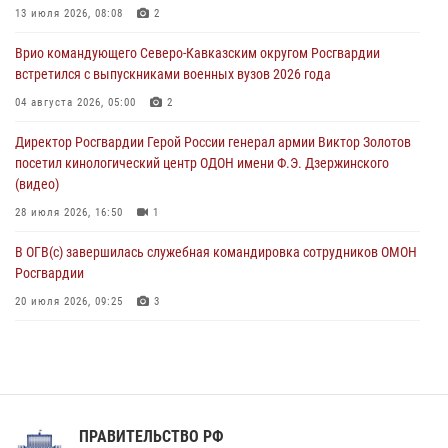
экспозиции белгородского музея‑диорамы «Курская битва.
13 июля 2026, 08:08
2
Белгородское направление»
Врио командующего Северо-Кавказским округом Росгвардии
06 августа 2026, 10:30
3
встретился с выпускниками военных вузов 2026 года
Охрану общественного порядка и безопасность на футбольном
04 августа 2026, 05:00
2
матче в Москве обеспечила Росгвардия (видео)
Директор Росгвардии Герой России генерал армии Виктор Золотов
06 августа 2026, 10:13
1
посетил кинологический центр ОДОН имени Ф.Э. Дзержинского
(видео)
28 июля 2026, 16:50
1
В ОГВ(с) завершилась служебная командировка сотрудников ОМОН
Росгвардии
20 июля 2026, 09:25
3
Директор Росгвардии Герой России генерал армии Виктор Золотов
поздравил специалистов подразделений тыла с профессиональным
праздником
31 июля 2026, 21:01
ПРАВИТЕЛЬСТВО РФ