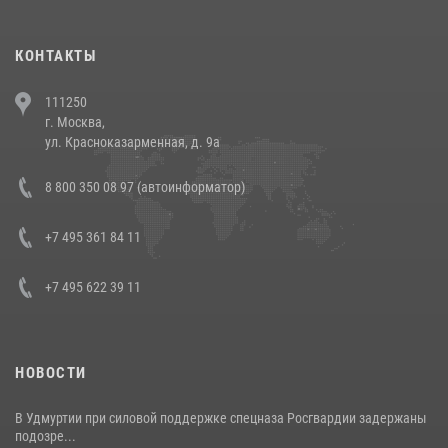
(видео)
30 июля 2026, 08:00
1
КОНТАКТЫ
В Челябинске росгвардейцы задержали злоумышленников,
111250
напавших на бригаду скорой помощи (видео)
г. Москва,
14 июля 2026, 12:20
1
ул. Красноказарменная, д. 9а
В Росгвардии прошла военно-научная конференция по обобщению
8 800 350 08 97 (автоинформатор)
боевого опыта
08 июля 2026, 07:01
+7 495 361 84 11
+7 495 622 39 11
НОВОСТИ
В Удмуртии при силовой поддержке спецназа Росгвардии задержаны
подозре...