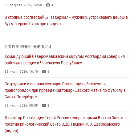
05 августа 2026, 13:50
4
В столице росгвардейцы задержали мужчину, устроившего дебош в
букмекерской конторе (видео)
05 августа 2026, 13:25
1
В Удмуртии при силовой поддержке спецназа Росгвардии
ПОПУЛЯРНЫЕ НОВОСТИ
задержаны подозреваемые в мошенничестве под видом оказания
Командующий Северо-Кавказским округом Росгвардии совершил
оздоровительных услуг (видео)
рабочую поездку в Чеченскую Республику
05 августа 2026, 13:20
1
1
23 июля 2026, 16:10
6
В Москве дети сотрудников и военнослужащих Росгвардии
Сотрудники и военнослужащие Росгвардии обеспечили
посетили мастер-класс по художественной гимнастике
правопорядок при проведении товарищеского матча по футболу в
05 августа 2026, 13:00
3
Санкт-Петербурге
Офицеры Росгвардии и ветераны войск правопорядка почтили
13 июля 2026, 08:08
2
память генерала армии Ивана Кирилловича Яковлева
Директор Росгвардии Герой России генерал армии Виктор Золотов
05 августа 2026, 12:40
6
посетил кинологический центр ОДОН имени Ф.Э. Дзержинского
(видео)
Росгвардейцы приняли участие в акции «Волна памяти»,