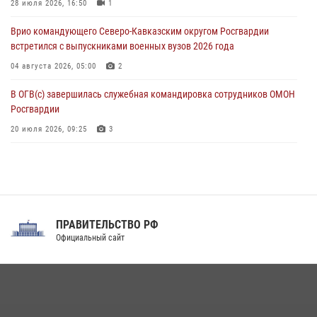
посвящённой 83‑й годовщине освобождения Белгорода от
28 июля 2026, 16:50
1
немецко‑фашистских захватчиков
Врио командующего Северо-Кавказским округом Росгвардии
05 августа 2026, 12:13
1
встретился с выпускниками военных вузов 2026 года
04 августа 2026, 05:00
2
В ОГВ(с) завершилась служебная командировка сотрудников ОМОН
Росгвардии
20 июля 2026, 09:25
3
Директор Росгвардии Герой России генерал армии Виктор Золотов
поздравил специалистов подразделений тыла с профессиональным
праздником
31 июля 2026, 21:01
ПРАВИТЕЛЬСТВО РФ
Праздник «Один день с Росгвардией» к 105-летию Центрального
Официальный сайт
округа прошел на Поклонной горе
18 июля 2026, 13:43
15
1
При силовой поддержке СОБР Росгвардии в Иркутской области
повели рейды по соблюдению миграционного законодательства