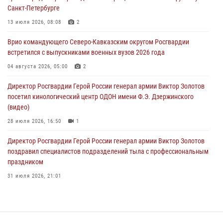
08 августа 2026, 07:00
Санкт-Петербурге
В Кабардино-Балкарии сотрудники Росгвардии провели турнир по
13 июля 2026, 08:08
2
настольному теннису ко Дню физкультурника
Врио командующего Северо-Кавказским округом Росгвардии
08 августа 2026, 07:00
встретился с выпускниками военных вузов 2026 года
В Москве росгвардейцы оказали помощь медикам и девушке с
04 августа 2026, 05:00
2
ограниченными возможностями здоровья (видео)
Директор Росгвардии Герой России генерал армии Виктор Золотов
08 августа 2026, 06:32
1
посетил кинологический центр ОДОН имени Ф.Э. Дзержинского
(видео)
28 июля 2026, 16:50
1
Директор Росгвардии Герой России генерал армии Виктор Золотов
поздравил специалистов подразделений тыла с профессиональным
праздником
31 июля 2026, 21:01
В ОГВ(с) завершилась служебная командировка сотрудников ОМОН
Росгвардии
20 июля 2026, 09:25
3