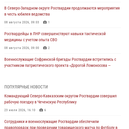
В Северо-Западном округе Росгвардии продолжаются мероприятия
в честь юбилея ведомства
08 августа 2026, 09:03
1
Росгвардейцы в ЛНР совершенствуют навыки тактической
медицины с учетом опыта СВО
08 августа 2026, 09:00
2
Военнослужащие Софринской бригады Росгвардии встретились с
участником патриотического проекта «Дорогой Ломоносова —
дорогой к Победе в СВО» (видео)
08 августа 2026, 07:00
2
1
ПОПУЛЯРНЫЕ НОВОСТИ
Росгвардейцы обеспечили безопасность «Поезда Победы» в
Командующий Северо-Кавказским округом Росгвардии совершил
Кузбассе
рабочую поездку в Чеченскую Республику
08 августа 2026, 07:00
23 июля 2026, 16:10
6
ОМОН «Ойрат» Управления Росгвардии по Республике Калмыкия
Сотрудники и военнослужащие Росгвардии обеспечили
исполнилось 20 лет
правопорядок при проведении товарищеского матча по футболу в