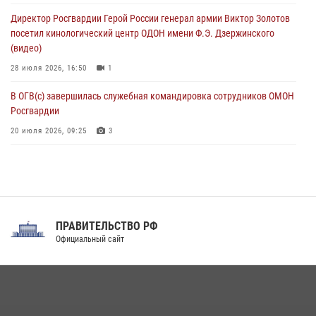
ограниченными возможностями здоровья (видео)
Директор Росгвардии Герой России генерал армии Виктор Золотов
08 августа 2026, 06:32
1
посетил кинологический центр ОДОН имени Ф.Э. Дзержинского
(видео)
28 июля 2026, 16:50
1
В ОГВ(с) завершилась служебная командировка сотрудников ОМОН
Росгвардии
20 июля 2026, 09:25
3
Директор Росгвардии Герой России генерал армии Виктор Золотов
поздравил специалистов подразделений тыла с профессиональным
праздником
31 июля 2026, 21:01
ПРАВИТЕЛЬСТВО РФ
Праздник «Один день с Росгвардией» к 105-летию Центрального
Официальный сайт
округа прошел на Поклонной горе
18 июля 2026, 13:43
15
1
При силовой поддержке СОБР Росгвардии в Иркутской области
повели рейды по соблюдению миграционного законодательства