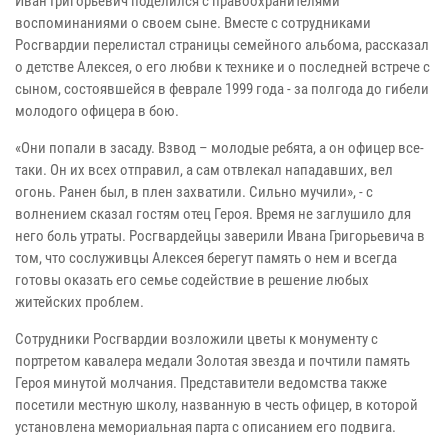
Иван Григорьевич поделился с правоохранителями
воспоминаниями о своем сыне. Вместе с сотрудниками
Росгвардии перелистал страницы семейного альбома, рассказал
о детстве Алексея, о его любви к технике и о последней встрече с
сыном, состоявшейся в феврале 1999 года - за полгода до гибели
молодого офицера в бою.
«Они попали в засаду. Взвод – молодые ребята, а он офицер все-
таки. Он их всех отправил, а сам отвлекал нападавших, вел
огонь. Ранен был, в плен захватили. Сильно мучили», - с
волнением сказал гостям отец Героя. Время не заглушило для
него боль утраты. Росгвардейцы заверили Ивана Григорьевича в
том, что сослуживцы Алексея берегут память о нем и всегда
готовы оказать его семье содействие в решение любых
житейских проблем.
Сотрудники Росгвардии возложили цветы к монументу с
портретом кавалера медали Золотая звезда и почтили память
Героя минутой молчания. Представители ведомства также
посетили местную школу, названную в честь офицер, в которой
установлена мемориальная парта с описанием его подвига.