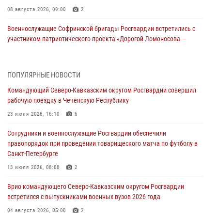
08 августа 2026, 09:00
2
Военнослужащие Софринской бригады Росгвардии встретились с
участником патриотического проекта «Дорогой Ломоносова —
дорогой к Победе в СВО» (видео)
08 августа 2026, 07:00
2
1
ПОПУЛЯРНЫЕ НОВОСТИ
Росгвардейцы обеспечили безопасность «Поезда Победы» в
Командующий Северо-Кавказским округом Росгвардии совершил
Кузбассе
рабочую поездку в Чеченскую Республику
08 августа 2026, 07:00
23 июля 2026, 16:10
6
В Кабардино-Балкарии сотрудники Росгвардии провели турнир по
Сотрудники и военнослужащие Росгвардии обеспечили
настольному теннису ко Дню физкультурника
правопорядок при проведении товарищеского матча по футболу в
08 августа 2026, 07:00
Санкт-Петербурге
ОМОН «Ойрат» Управления Росгвардии по Республике Калмыкия
13 июля 2026, 08:08
2
исполнилось 20 лет
Врио командующего Северо-Кавказским округом Росгвардии
08 августа 2026, 07:00
встретился с выпускниками военных вузов 2026 года
В Москве росгвардейцы оказали помощь медикам и девушке с
04 августа 2026, 05:00
2