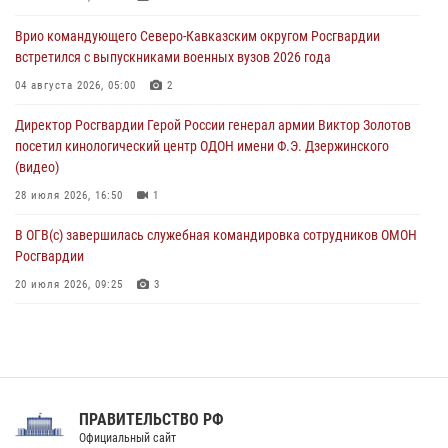
07 августа 2026, 08:33
2
Врио командующего Северо-Кавказским округом Росгвардии
В центре Москвы росгвардейцы задержали мужчину, пытавшегося
встретился с выпускниками военных вузов 2026 года
проникнуть на охраняемый объект через крышу (видео)
04 августа 2026, 05:00
2
07 августа 2026, 08:04
1
Директор Росгвардии Герой России генерал армии Виктор Золотов
посетил кинологический центр ОДОН имени Ф.Э. Дзержинского
(видео)
28 июля 2026, 16:50
1
В ОГВ(с) завершилась служебная командировка сотрудников ОМОН
Росгвардии
20 июля 2026, 09:25
3
Директор Росгвардии Герой России генерал армии Виктор Золотов
поздравил специалистов подразделений тыла с профессиональным
праздником
31 июля 2026, 21:01
ПРАВИТЕЛЬСТВО РФ
Праздник «Один день с Росгвардией» к 105-летию Центрального
Официальный сайт