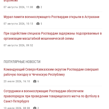
Воронеже
07 августа 2026, 11:00
2
Мурал памяти военнослужащего Росгвардии открыли в Астрахани
07 августа 2026, 10:13
5
При содействии спецназа Росгвардии задержаны подозреваемые в
организации масштабной мошеннической схемы
07 августа 2026, 09:52
В Росгвардии завершился методический сбор с руководящим
составом военно-политических органов
ПОПУЛЯРНЫЕ НОВОСТИ
07 августа 2026, 09:05
3
Командующий Северо-Кавказским округом Росгвардии совершил
рабочую поездку в Чеченскую Республику
Мастер-класс по боевым искусствам провели росгвардейцы в
Херсонской области
23 июля 2026, 16:10
6
07 августа 2026, 08:49
Сотрудники и военнослужащие Росгвардии обеспечили
правопорядок при проведении товарищеского матча по футболу в
Росгвардейцы задержали хулигана, пугавшего пневматическим
Санкт-Петербурге
пистолетом граждан центре Санкт-Петербурга
13 июля 2026, 08:08
2