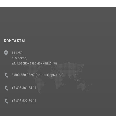
округа прошел на Поклонной горе
18 июля 2026, 13:43
15
1
При силовой поддержке СОБР Росгвардии в Иркутской области
повели рейды по соблюдению миграционного законодательства
(видео)
30 июля 2026, 08:00
1
КОНТАКТЫ
В Челябинске росгвардейцы задержали злоумышленников,
111250
напавших на бригаду скорой помощи (видео)
г. Москва,
14 июля 2026, 12:20
1
ул. Красноказарменная, д. 9а
В Росгвардии прошла военно-научная конференция по обобщению
8 800 350 08 97 (автоинформатор)
боевого опыта
08 июля 2026, 07:01
+7 495 361 84 11
+7 495 622 39 11