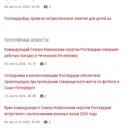
09 августа 2026, 04:00
5
Росгвардейцы провели патриотическое занятие для детей на
Поклонной горе в Москве (видео)
08 августа 2026, 14:10
3
1
ПОПУЛЯРНЫЕ НОВОСТИ
В ЛНР росгвардейцы провели тренировку по единоборствам для
Командующий Северо-Кавказским округом Росгвардии совершил
юных воспитанников спортивной школы
рабочую поездку в Чеченскую Республику
08 августа 2026, 13:00
1
23 июля 2026, 16:10
6
Сотрудники Росгвардии присоединились к утренней разминке у
Сотрудники и военнослужащие Росгвардии обеспечили
стен музея истории космонавтики в Калуге
правопорядок при проведении товарищеского матча по футболу в
08 августа 2026, 09:29
2
Санкт-Петербурге
В Северо-Западном округе Росгвардии продолжаются мероприятия
13 июля 2026, 08:08
2
в честь юбилея ведомства
Врио командующего Северо-Кавказским округом Росгвардии
08 августа 2026, 09:03
1
встретился с выпускниками военных вузов 2026 года
Росгвардейцы в ЛНР совершенствуют навыки тактической
04 августа 2026, 05:00
2
медицины с учетом опыта СВО