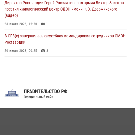
Директор Росгвардии Герой России генерал армии Виктор Золотов
08 августа 2026, 09:00
2
посетил кинологический центр ОДОН имени Ф.Э. Дзержинского
(видео)
28 июля 2026, 16:50
1
В ОГВ(с) завершилась служебная командировка сотрудников ОМОН
Росгвардии
20 июля 2026, 09:25
3
Директор Росгвардии Герой России генерал армии Виктор Золотов
поздравил специалистов подразделений тыла с профессиональным
праздником
31 июля 2026, 21:01
ПРАВИТЕЛЬСТВО РФ
Праздник «Один день с Росгвардией» к 105-летию Центрального
Официальный сайт
округа прошел на Поклонной горе
18 июля 2026, 13:43
15
1
При силовой поддержке СОБР Росгвардии в Иркутской области
повели рейды по соблюдению миграционного законодательства