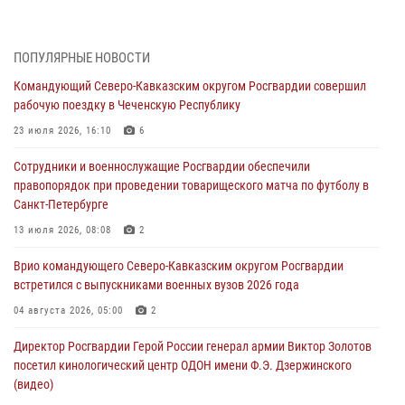
Кузнецова
07 августа 2026, 12:00
4
ПОПУЛЯРНЫЕ НОВОСТИ
Росгвардейцы пресекли попытку руферов подняться на крышу
Командующий Северо-Кавказским округом Росгвардии совершил
Смольного собора в Санкт-Петербурге (видео)
рабочую поездку в Чеченскую Республику
07 августа 2026, 11:34
3
1
23 июля 2026, 16:10
6
В Курске росгвардейцы провели занятие по основам
Сотрудники и военнослужащие Росгвардии обеспечили
взрывобезопасности
правопорядок при проведении товарищеского матча по футболу в
07 августа 2026, 11:33
Санкт-Петербурге
Рэпер ST посетил раненых росгвардейцев в Главном военном
13 июля 2026, 08:08
2
клиническом госпитале ведомства
Врио командующего Северо-Кавказским округом Росгвардии
07 августа 2026, 11:18
2
встретился с выпускниками военных вузов 2026 года
Патриотическая акция «Каникулы с Росгвардией» прошла в
04 августа 2026, 05:00
2
Воронеже
Директор Росгвардии Герой России генерал армии Виктор Золотов
07 августа 2026, 11:00
2
посетил кинологический центр ОДОН имени Ф.Э. Дзержинского
(видео)