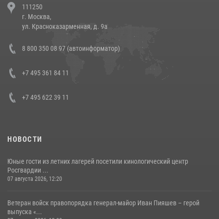
111250
напавших на бригаду скорой помощи (видео)
г. Москва,
14 июля 2026, 12:20
1
ул. Красноказарменная, д. 9а
В Росгвардии прошла военно-научная конференция по обобщению
8 800 350 08 97 (автоинформатор)
боевого опыта
08 июля 2026, 07:01
+7 495 361 84 11
+7 495 622 39 11
НОВОСТИ
Юные гости из летних лагерей посетили кинологический центр
Росгвардии ...
07 августа 2026, 12:20
Ветеран войск правопорядка генерал-майор Иван Пияшев – герой
выпуска «...