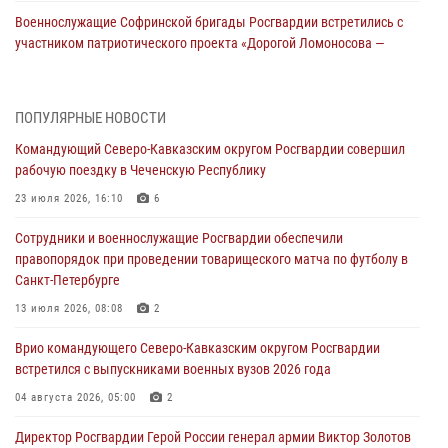
Военнослужащие Софринской бригады Росгвардии встретились с
участником патриотического проекта «Дорогой Ломоносова —
дорогой к Победе в СВО» (видео)
08 августа 2026, 07:00
2
1
ПОПУЛЯРНЫЕ НОВОСТИ
Росгвардейцы обеспечили безопасность «Поезда Победы» в
Командующий Северо-Кавказским округом Росгвардии совершил
Кузбассе
рабочую поездку в Чеченскую Республику
08 августа 2026, 07:00
23 июля 2026, 16:10
6
В Кабардино-Балкарии сотрудники Росгвардии провели турнир по
Сотрудники и военнослужащие Росгвардии обеспечили
настольному теннису ко Дню физкультурника
правопорядок при проведении товарищеского матча по футболу в
08 августа 2026, 07:00
Санкт-Петербурге
ОМОН «Ойрат» Управления Росгвардии по Республике Калмыкия
13 июля 2026, 08:08
2
исполнилось 20 лет
Врио командующего Северо-Кавказским округом Росгвардии
08 августа 2026, 07:00
встретился с выпускниками военных вузов 2026 года
В Москве росгвардейцы оказали помощь медикам и девушке с
04 августа 2026, 05:00
2
ограниченными возможностями здоровья (видео)
Директор Росгвардии Герой России генерал армии Виктор Золотов