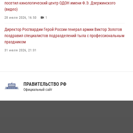
08 августа 2026, 06:32
1
посетил кинологический центр ОДОН имени Ф.Э. Дзержинского
(видео)
28 июля 2026, 16:50
1
Директор Росгвардии Герой России генерал армии Виктор Золотов
поздравил специалистов подразделений тыла с профессиональным
праздником
31 июля 2026, 21:01
В ОГВ(с) завершилась служебная командировка сотрудников ОМОН
Росгвардии
20 июля 2026, 09:25
3
ПРАВИТЕЛЬСТВО РФ
Праздник «Один день с Росгвардией» к 105-летию Центрального
Официальный сайт
округа прошел на Поклонной горе
18 июля 2026, 13:43
15
1
При силовой поддержке СОБР Росгвардии в Иркутской области
повели рейды по соблюдению миграционного законодательства
(видео)