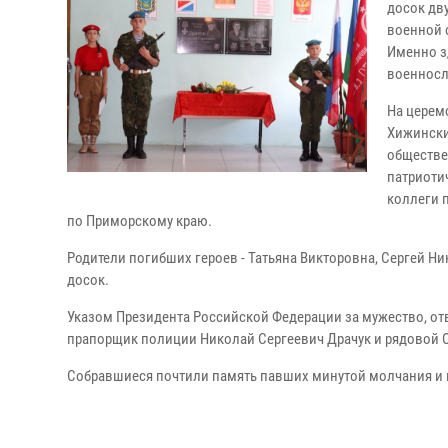
досок дв
военной 
Именно з
военносл
На церем
Хижински
обществе
патриоти
коллеги 
по Приморскому краю.
Родители погибших героев - Татьяна Викторовна, Сергей Н
досок.
Указом Президента Российской Федерации за мужество, от
прапорщик полиции Николай Сергеевич Драчук и рядовой 
Собравшиеся почтили память павших минутой молчания и 