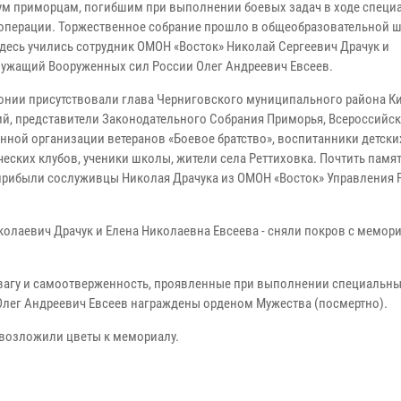
ум приморцам, погибшим при выполнении боевых задач в ходе специ
операции. Торжественное собрание прошло в общеобразовательной 
десь учились сотрудник ОМОН «Восток» Николай Сергеевич Драчук и
ужащий Вооруженных сил России Олег Андреевич Евсеев.
онии присутствовали глава Черниговского муниципального района К
й, представители Законодательного Собрания Приморья, Всероссийс
нной организации ветеранов «Боевое братство», воспитанники детски
ческих клубов, ученики школы, жители села Реттиховка. Почтить памя
прибыли сослуживцы Николая Драчука из ОМОН «Восток» Управления 
иколаевич Драчук и Елена Николаевна Евсеева - сняли покров с мемо
вагу и самоотверженность, проявленные при выполнении специальны
Олег Андреевич Евсеев награждены орденом Мужества (посмертно).
возложили цветы к мемориалу.