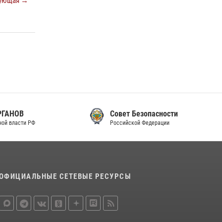
ующая →
законодательства (видео)
30 июля 2026, 08:00
1
В Челябинске росгвардейцы задержали
злоумышленников, напавших на бригаду
скорой помощи (видео)
14 июля 2026, 12:20
1
В Росгвардии прошла военно-научная
конференция по обобщению боевого опыта
Совет Безопасности
08 июля 2026, 07:01
Российской Федерации
ОФИЦИАЛЬНЫЕ СЕТЕВЫЕ РЕСУРСЫ