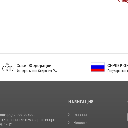
След
ет Федерации
СЕРВЕР ОРГАНОВ
рального Собрания РФ
Государственной власти РФ
И
НАВИГАЦИЯ
овгороде состоялось
Главная
ое совещание-семинар по вопро...
Новости
26, 14:47