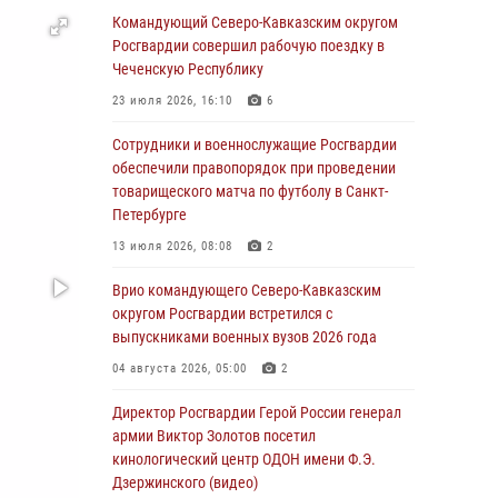
Командующий Северо-Кавказским округом
06 августа 2026, 21:01
Росгвардии совершил рабочую поездку в
В Нижнем Новгороде состоялось
Чеченскую Республику
Всероссийское совещание-семинар по
23 июля 2026, 16:10
6
вопросам развития вневедомственной
охраны Росгвардии (видео)
Сотрудники и военнослужащие Росгвардии
обеспечили правопорядок при проведении
06 августа 2026, 14:47
10
1
товарищеского матча по футболу в Санкт-
В Брянске сотрудники и военнослужащие
Петербурге
Росгвардии почтили память Героя России
13 июля 2026, 08:08
2
Олега Визнюка
Врио командующего Северо-Кавказским
06 августа 2026, 14:36
2
округом Росгвардии встретился с
В кинологическом центре Уральского округа
выпускниками военных вузов 2026 года
Росгвардии почтили память товарищей,
04 августа 2026, 05:00
2
погибших при исполнении воинского долга
Директор Росгвардии Герой России генерал
06 августа 2026, 13:29
5
армии Виктор Золотов посетил
В Центральном округе Росгвардии прошли
кинологический центр ОДОН имени Ф.Э.
мероприятия к 108‑летию генерала армии
Дзержинского (видео)