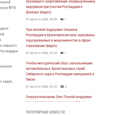
Оказавшего сопротивление злоумышленника
альной
задержали при участии Росгвардии в
школе №18.
Донецке (видео)
07 августа 2026, 04:00
1
ирилл
При силовой поддержке спецназа
кой
Росгвардии в Красноярском крае задержаны
х
подозреваемые в мошенничестве в сфере
ть павшего
страхования (видео)
Росгвардии
07 августа 2026, 03:34
1
Учебно-методический сбор с начальниками
риальных
автомобильных, бронетанковых служб
Сибирского округа Росгвардии завершился в
Омске
х задач,
07 августа 2026, 02:53
3
Генерал-полковник Олег Плохой поздравил
специалистов организационно-штатных
подразделений Росгвардии с
ПОПУЛЯРНЫЕ НОВОСТИ
профессиональным праздником