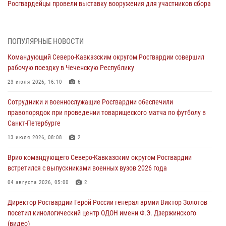
Росгвардейцы провели выставку вооружения для участников сбора
«Гвардеец» в Пензе (видео)
06 августа 2026, 12:00
2
1
ПОПУЛЯРНЫЕ НОВОСТИ
В Курске росгвардейцы приняли участие в митинге, посвященном
Командующий Северо-Кавказским округом Росгвардии совершил
второй годовщине вторжения ВСУ на территорию области
рабочую поездку в Чеченскую Республику
06 августа 2026, 11:56
4
23 июля 2026, 16:10
6
В Санкт-Петербурге наряд Росгвардии задержал правонарушителя,
Сотрудники и военнослужащие Росгвардии обеспечили
угрожавшего подростку травматическим пистолетом
правопорядок при проведении товарищеского матча по футболу в
06 августа 2026, 11:33
1
Санкт-Петербурге
В Зауралье при содействии СОБР Росгвардии ликвидирована
13 июля 2026, 08:08
2
крупная нарколаборатория
Врио командующего Северо-Кавказским округом Росгвардии
06 августа 2026, 11:27
встретился с выпускниками военных вузов 2026 года
В Москве росгвардейцы задержали троих мужчин, устроивших
04 августа 2026, 05:00
2
пьяный дебош в баре (видео)
Директор Росгвардии Герой России генерал армии Виктор Золотов
06 августа 2026, 11:20
1
посетил кинологический центр ОДОН имени Ф.Э. Дзержинского
(видео)