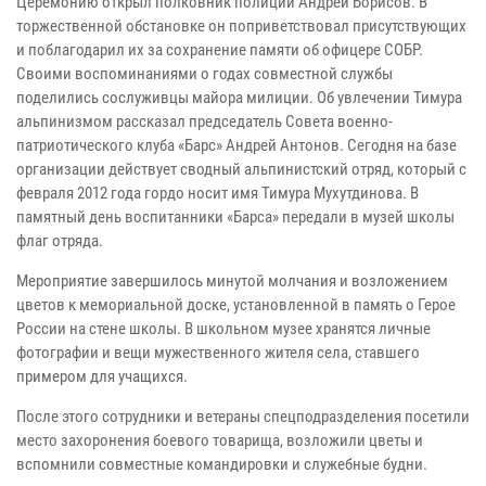
Церемонию открыл полковник полиции Андрей Борисов. В
торжественной обстановке он поприветствовал присутствующих
и поблагодарил их за сохранение памяти об офицере СОБР.
Своими воспоминаниями о годах совместной службы
поделились сослуживцы майора милиции. Об увлечении Тимура
альпинизмом рассказал председатель Совета военно-
патриотического клуба «Барс» Андрей Антонов. Сегодня на базе
организации действует сводный альпинистский отряд, который с
февраля 2012 года гордо носит имя Тимура Мухутдинова. В
памятный день воспитанники «Барса» передали в музей школы
флаг отряда.
Мероприятие завершилось минутой молчания и возложением
цветов к мемориальной доске, установленной в память о Герое
России на стене школы. В школьном музее хранятся личные
фотографии и вещи мужественного жителя села, ставшего
примером для учащихся.
После этого сотрудники и ветераны спецподразделения посетили
место захоронения боевого товарища, возложили цветы и
вспомнили совместные командировки и служебные будни.