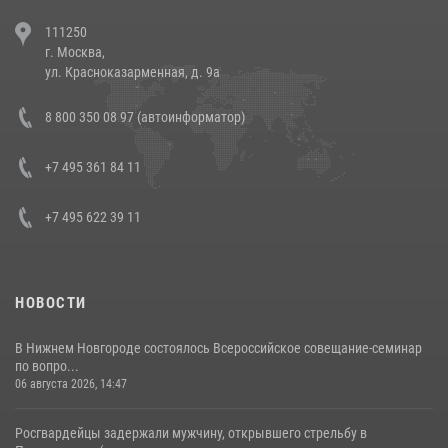
В Челябинске росгвардейцы задержали злоумышленников,
111250
напавших на бригаду скорой помощи (видео)
г. Москва,
14 июля 2026, 12:20
1
ул. Красноказарменная, д. 9а
В Росгвардии прошла военно-научная конференция по обобщению
8 800 350 08 97 (автоинформатор)
боевого опыта
08 июля 2026, 07:01
+7 495 361 84 11
+7 495 622 39 11
НОВОСТИ
В Нижнем Новгороде состоялось Всероссийское совещание-семинар
по вопро...
06 августа 2026, 14:47
Росгвардейцы задержали мужчину, открывшего стрельбу в