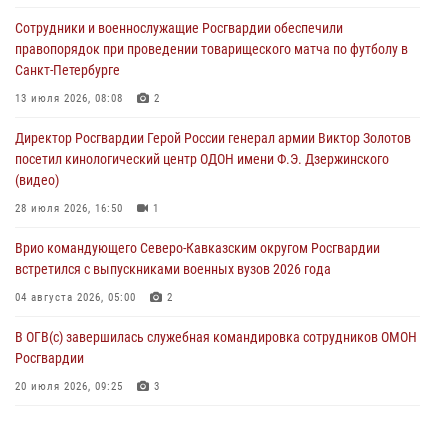
В Москве дети сотрудников и военнослужащих Росгвардии
Сотрудники и военнослужащие Росгвардии обеспечили
посетили мастер-класс по художественной гимнастике
правопорядок при проведении товарищеского матча по футболу в
05 августа 2026, 13:00
3
Санкт-Петербурге
Офицеры Росгвардии и ветераны войск правопорядка почтили
13 июля 2026, 08:08
2
память генерала армии Ивана Кирилловича Яковлева
Директор Росгвардии Герой России генерал армии Виктор Золотов
05 августа 2026, 12:40
6
посетил кинологический центр ОДОН имени Ф.Э. Дзержинского
(видео)
Росгвардейцы приняли участие в акции «Волна памяти»,
посвящённой 83‑й годовщине освобождения Белгорода от
28 июля 2026, 16:50
1
немецко‑фашистских захватчиков
Врио командующего Северо-Кавказским округом Росгвардии
05 августа 2026, 12:13
1
встретился с выпускниками военных вузов 2026 года
04 августа 2026, 05:00
2
В ОГВ(с) завершилась служебная командировка сотрудников ОМОН
Росгвардии
20 июля 2026, 09:25
3
Директор Росгвардии Герой России генерал армии Виктор Золотов
поздравил специалистов подразделений тыла с профессиональным