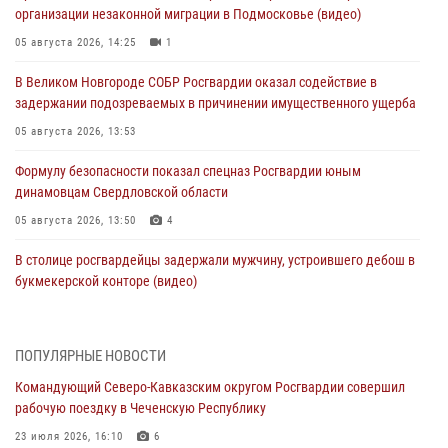
организации незаконной миграции в Подмосковье (видео)
05 августа 2026, 14:25
1
В Великом Новгороде СОБР Росгвардии оказал содействие в
задержании подозреваемых в причинении имущественного ущерба
05 августа 2026, 13:53
Формулу безопасности показал спецназ Росгвардии юным
динамовцам Свердловской области
05 августа 2026, 13:50
4
В столице росгвардейцы задержали мужчину, устроившего дебош в
букмекерской конторе (видео)
05 августа 2026, 13:25
1
В Удмуртии при силовой поддержке спецназа Росгвардии
ПОПУЛЯРНЫЕ НОВОСТИ
задержаны подозреваемые в мошенничестве под видом оказания
Командующий Северо-Кавказским округом Росгвардии совершил
оздоровительных услуг (видео)
рабочую поездку в Чеченскую Республику
05 августа 2026, 13:20
1
1
23 июля 2026, 16:10
6