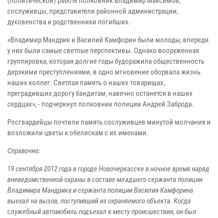
(политической) работе полковник Владимир Максимов,
сослуживцы, представители районной администрации,
духовенства и родственники погибших.
«Владимир Мандрик и Василий Камфорин были молоды, впереди
у них были самые светлые перспективы. Однако вооруженная
группировка, которая долгие годы будоражила общественность
дерзкими преступлениями, в одно мгновение оборвала жизнь
наших коллег. Светлая память о наших товарищах,
преградивших дорогу бандитам, навечно останется в наших
сердцах», - подчеркнул полковник полиции Андрей Заброда.
Росгвардейцы почтили память сослуживцев минутой молчания и
возложили цветы к обелискам с их именами.
Справочно:
19 сентября 2012 года в городе Новочеркасске в ночное время наряд
вневедомственной охраны в составе младшего сержанта полиции
Владимира Мандрика и сержанта полиции Василия Камфорина
выехал на вызов, поступивший из охраняемого объекта. Когда
служебный автомобиль подъехал к месту происшествия, он был