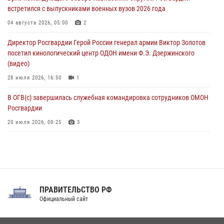
встретился с выпускниками военных вузов 2026 года
Застрявшую в плуге трактора мину уничтожили росгвардейцы на
Кубани
04 августа 2026, 05:00
2
07 августа 2026, 06:49
1
Директор Росгвардии Герой России генерал армии Виктор Золотов
посетил кинологический центр ОДОН имени Ф.Э. Дзержинского
(видео)
28 июля 2026, 16:50
1
В ОГВ(с) завершилась служебная командировка сотрудников ОМОН
Росгвардии
20 июля 2026, 09:25
3
Директор Росгвардии Герой России генерал армии Виктор Золотов
поздравил специалистов подразделений тыла с профессиональным
праздником
31 июля 2026, 21:01
ПРАВИТЕЛЬСТВО РФ
Праздник «Один день с Росгвардией» к 105-летию Центрального
Официальный сайт
округа прошел на Поклонной горе
18 июля 2026, 13:43
15
1