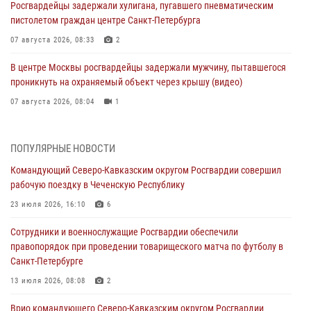
Росгвардейцы задержали хулигана, пугавшего пневматическим
пистолетом граждан центре Санкт-Петербурга
07 августа 2026, 08:33
2
В центре Москвы росгвардейцы задержали мужчину, пытавшегося
проникнуть на охраняемый объект через крышу (видео)
07 августа 2026, 08:04
1
Для подразделений Росгвардии, принимающих участие в
специальной военной операции, переданы специальные
ПОПУЛЯРНЫЕ НОВОСТИ
автомобили
Командующий Северо-Кавказским округом Росгвардии совершил
07 августа 2026, 07:53
4
рабочую поездку в Чеченскую Республику
При содействии СОБР Росгвардии в Иркутской области задержаны
23 июля 2026, 16:10
6
подозреваемые в коммерческом подкупе (видео)
Сотрудники и военнослужащие Росгвардии обеспечили
07 августа 2026, 07:51
1
правопорядок при проведении товарищеского матча по футболу в
Санкт-Петербурге
Завершился чемпионат Сибирского ордена Жукова округа
Росгвардии по служебно-боевой стрельбе
13 июля 2026, 08:08
2
07 августа 2026, 07:45
9
Врио командующего Северо-Кавказским округом Росгвардии