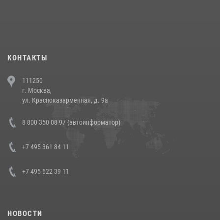
При силовой поддержке СОБР Росгвардии в Иркутской области
повели рейды по соблюдению миграционного законодательства
(видео)
30 июля 2026, 08:00
1
КОНТАКТЫ
В Челябинске росгвардейцы задержали злоумышленников,
111250
напавших на бригаду скорой помощи (видео)
г. Москва,
14 июля 2026, 12:20
1
ул. Красноказарменная, д. 9а
В Росгвардии прошла военно-научная конференция по обобщению
8 800 350 08 97 (автоинформатор)
боевого опыта
08 июля 2026, 07:01
+7 495 361 84 11
+7 495 622 39 11
НОВОСТИ