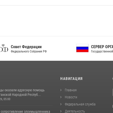
ет Федерации
СЕРВЕР ОРГАНОВ
рального Собрания РФ
Государственной власти РФ
И
НАВИГАЦИЯ
цы оказали адресную помощь
Главная
ганской Народной Респуб...
Новости
26, 05:00
Федеральная служба
Деятельность
 сопротивление злоумышленника