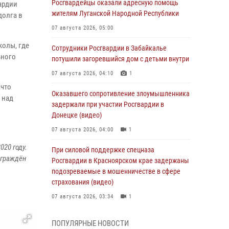
Росгвардейцы оказали адресную помощь
ардии
жителям Луганской Народной Республики
долга в
07 августа 2026, 05:00
колы, где
Сотрудники Росгвардии в Забайкалье
ьного
потушили загоревшийся дом с детьми внутри
07 августа 2026, 04:10
1
 что
Оказавшего сопротивление злоумышленника
 над
задержали при участии Росгвардии в
Донецке (видео)
07 августа 2026, 04:00
1
020 году.
При силовой поддержке спецназа
аграждён
Росгвардии в Красноярском крае задержаны
подозреваемые в мошенничестве в сфере
страхования (видео)
07 августа 2026, 03:34
1
Учебно-методический сбор с начальниками
ПОПУЛЯРНЫЕ НОВОСТИ
автомобильных, бронетанковых служб