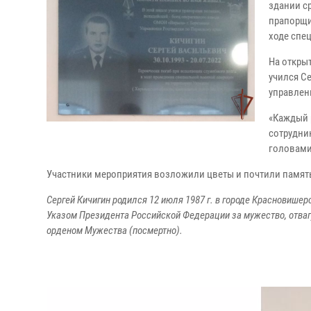
здании с
прапорщи
ходе спе
На откры
учился С
управлен
«Каждый р
сотрудник
головами
Участники мероприятия возложили цветы и почтили памят
Сергей Кичигин родился 12 июля 1987 г. в городе Красновишер
Указом Президента Российской Федерации за мужество, отваг
орденом Мужества (посмертно).