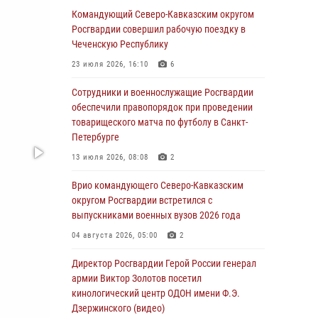
Сибирского округа Росгвардии завершился в
Командующий Северо-Кавказским округом
Омске
Росгвардии совершил рабочую поездку в
Чеченскую Республику
07 августа 2026, 02:53
3
23 июля 2026, 16:10
6
Генерал-полковник Олег Плохой поздравил
специалистов организационно-штатных
Сотрудники и военнослужащие Росгвардии
подразделений Росгвардии с
обеспечили правопорядок при проведении
профессиональным праздником
товарищеского матча по футболу в Санкт-
Петербурге
06 августа 2026, 21:01
13 июля 2026, 08:08
2
В Нижнем Новгороде состоялось
Всероссийское совещание-семинар по
Врио командующего Северо-Кавказским
вопросам развития вневедомственной
округом Росгвардии встретился с
охраны Росгвардии (видео)
выпускниками военных вузов 2026 года
06 августа 2026, 14:47
10
1
04 августа 2026, 05:00
2
В Брянске сотрудники и военнослужащие
Директор Росгвардии Герой России генерал
Росгвардии почтили память Героя России
армии Виктор Золотов посетил
Олега Визнюка
кинологический центр ОДОН имени Ф.Э.
Дзержинского (видео)
06 августа 2026, 14:36
2