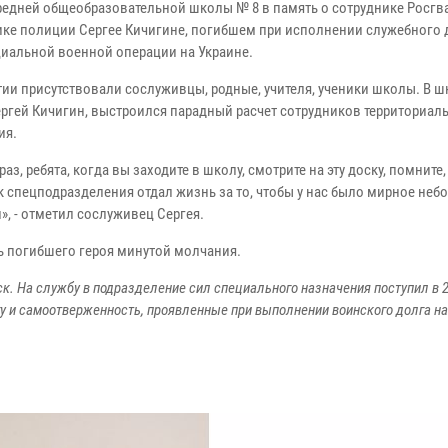
редней общеобразовательной школы № 8 в память о сотруднике Росгв
ке полиции Сергее Кичигине, погибшем при исполнении служебного 
циальной военной операции на Украине.
тии присутствовали сослуживцы, родные, учителя, ученики школы. В ш
ергей Кичигин, выстроился парадный расчет сотрудников территориал
ия.
аз, ребята, когда вы заходите в школу, смотрите на эту доску, помните,
 спецподразделения отдал жизнь за то, чтобы у нас было мирное небо
», - отметил сослуживец Сергея.
ь погибшего героя минутой молчания.
ск. На службу в подразделение сил специального назначения поступил в 2
у и самоотверженность, проявленные при выполнении воинского долга н