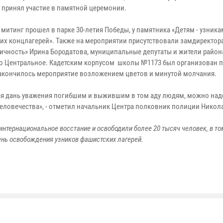
е принял участие в памятной церемонии.
митинг прошел в парке 30-летия Победы, у памятника «Детям - узника
их концлагерей». Также на мероприятии присутствовали замдиректор
Личность» Ирина Бородатова, муниципальные депутаты и жители район
о Центральное. Кадетским корпусом школы №1173 был организован 
Закончилось мероприятие возложением цветов и минутой молчания.
вая дань уважения погибшим и выжившим в том аду людям, можно над
 человечества», - отметил начальник Центра полковник полиции Никол
интернациональное восстание и освободили более 20 тысяч человек, в то
ень освобождения узников фашистских лагерей.