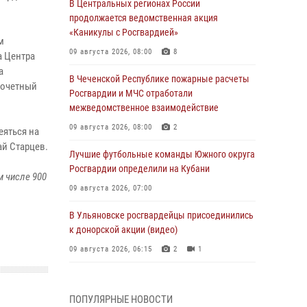
В Центральных регионах России
продолжается ведомственная акция
«Каникулы с Росгвардией»
м
09 августа 2026, 08:00
8
а Центра
а
В Чеченской Республике пожарные расчеты
почетный
Росгвардии и МЧС отработали
межведомственное взаимодействие
09 августа 2026, 08:00
2
еяться на
ай Старцев.
Лучшие футбольные команды Южного округа
Росгвардии определили на Кубани
м числе 900
09 августа 2026, 07:00
В Ульяновске росгвардейцы присоединились
к донорской акции (видео)
09 августа 2026, 06:15
2
1
В регионах Урала бойцам Росгвардии в зону
СВО передали свежие тиражи газет
ПОПУЛЯРНЫЕ НОВОСТИ