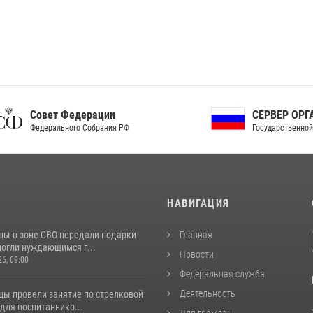
ет Федерации
СЕРВЕР ОРГАНОВ
рального Собрания РФ
Государственной власти РФ
И
НАВИГАЦИЯ
цы в зоне СВО передали подарки
Главная
могли нуждающимся г...
Новости
26, 09:00
Федеральная служба
Деятельность
цы провели занятие по стрелковой
для воспитаннико...