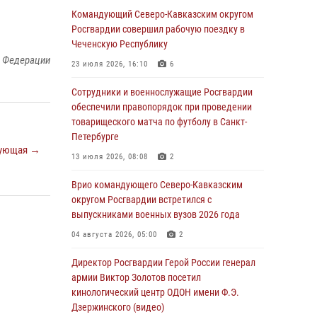
09 августа 2026, 05:00
Командующий Северо-Кавказским округом
Росгвардии совершил рабочую поездку в
Росгвардейцы провели занятие по
Чеченскую Республику
стрелковой подготовке для воспитанников
й Федерации
Центра детского, юношеского туризма и
23 июля 2026, 16:10
6
краеведения Луганской Народной
Республики
Сотрудники и военнослужащие Росгвардии
обеспечили правопорядок при проведении
09 августа 2026, 05:00
товарищеского матча по футболу в Санкт-
Петербурге
Всероссийская ведомственная акции
ующая →
«Каникулы с Росгвардией проходит в Сибири
13 июля 2026, 08:08
2
09 августа 2026, 04:00
5
Врио командующего Северо-Кавказским
округом Росгвардии встретился с
Росгвардейцы провели патриотическое
выпускниками военных вузов 2026 года
занятие для детей на Поклонной горе в
Москве (видео)
04 августа 2026, 05:00
2
08 августа 2026, 14:10
3
1
Директор Росгвардии Герой России генерал
армии Виктор Золотов посетил
В ЛНР росгвардейцы провели тренировку по
кинологический центр ОДОН имени Ф.Э.
единоборствам для юных воспитанников
Дзержинского (видео)
спортивной школы