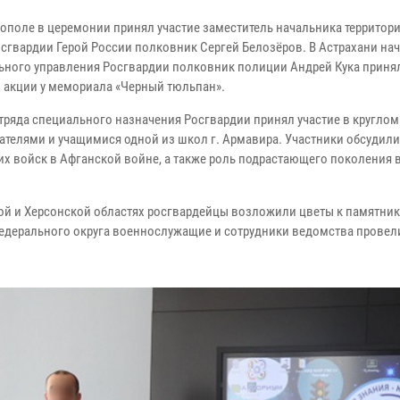
ополе в церемонии принял участие заместитель начальника территор
осгвардии Герой России полковник Сергей Белозёров. В Астрахани на
ьного управления Росгвардии полковник полиции Андрей Кука принял
 акции у мемориала «Черный тюльпан».
тряда специального назначения Росгвардии принял участие в круглом 
ателями и учащимися одной из школ г. Армавира. Участники обсудили
их войск в Афганской войне, а также роль подрастающего поколения 
ой и Херсонской областях росгвардейцы возложили цветы к памятни
едерального округа военнослужащие и сотрудники ведомства провел