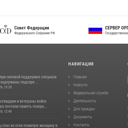
ет Федерации
СЕРВЕР ОРГАНОВ
рального Собрания РФ
Государственной власти РФ
И
НАВИГАЦИЯ
 при силовой поддержке спецназа
Главная
 задержаны подозре...
Новости
26, 13:20
Федеральная служба
Деятельность
сгвардии и ветераны войск
а почтили память генера...
Для граждан
26, 12:40
Документы
Контакты
ц спас из огня пожилую женщину в