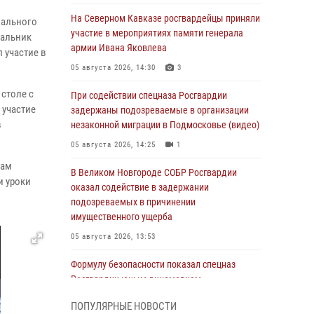
На Северном Кавказе росгвардейцы приняли
иального
участие в мероприятиях памяти генерала
чальник
армии Ивана Яковлева
 участие в
05 августа 2026, 14:30
3
столе с
При содействии спецназа Росгвардии
 участие
задержаны подозреваемые в организации
в
незаконной миграции в Подмосковье (видео)
05 августа 2026, 14:25
1
кам
В Великом Новгороде СОБР Росгвардии
и уроки
оказал содействие в задержании
подозреваемых в причинении
имущественного ущерба
05 августа 2026, 13:53
Формулу безопасности показал спецназ
Росгвардии юным динамовцам
Свердловской области
ПОПУЛЯРНЫЕ НОВОСТИ
05 августа 2026, 13:50
4