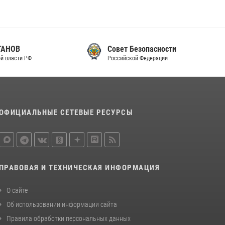
законодательства (видео)
30 июля 2026, 08:00
1
В Челябинске росгвардейцы задержали
Совет Безопасности
злоумышленников, напавших на бригаду
Российской Федерации
скорой помощи (видео)
14 июля 2026, 12:20
1
В Росгвардии прошла военно-научная
конференция по обобщению боевого опыта
ОФИЦИАЛЬНЫЕ СЕТЕВЫЕ РЕСУРСЫ
08 июля 2026, 07:01
ПРАВОВАЯ И ТЕХНИЧЕСКАЯ ИНФОРМАЦИЯ
О сайте
Об использовании информации сайта
Правила обработки персональных данных