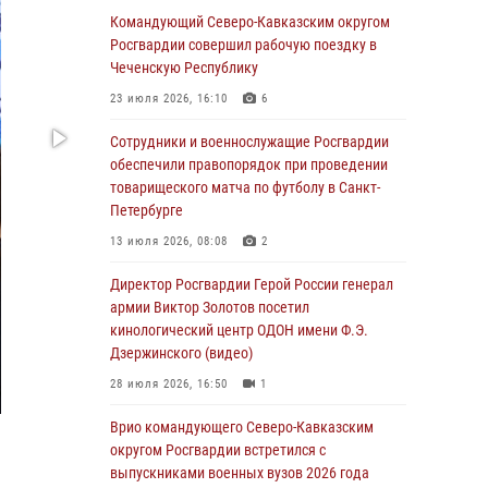
Командующий Северо-Кавказским округом
В столице росгвардейцы задержали мужчину,
Росгвардии совершил рабочую поездку в
устроившего дебош в букмекерской конторе
Чеченскую Республику
(видео)
23 июля 2026, 16:10
6
05 августа 2026, 13:25
1
Сотрудники и военнослужащие Росгвардии
В Удмуртии при силовой поддержке спецназа
обеспечили правопорядок при проведении
Росгвардии задержаны подозреваемые в
товарищеского матча по футболу в Санкт-
мошенничестве под видом оказания
Петербурге
оздоровительных услуг (видео)
13 июля 2026, 08:08
2
05 августа 2026, 13:20
1
1
Директор Росгвардии Герой России генерал
В Москве дети сотрудников и
армии Виктор Золотов посетил
военнослужащих Росгвардии посетили
кинологический центр ОДОН имени Ф.Э.
мастер-класс по художественной гимнастике
Дзержинского (видео)
05 августа 2026, 13:00
3
28 июля 2026, 16:50
1
Офицеры Росгвардии и ветераны войск
Врио командующего Северо-Кавказским
правопорядка почтили память генерала
округом Росгвардии встретился с
армии Ивана Кирилловича Яковлева
выпускниками военных вузов 2026 года