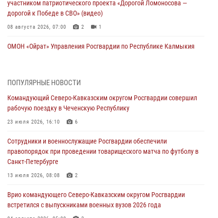
участником патриотического проекта «Дорогой Ломоносова —
дорогой к Победе в СВО» (видео)
08 августа 2026, 07:00
2
1
ОМОН «Ойрат» Управления Росгвардии по Республике Калмыкия
исполнилось 20 лет
08 августа 2026, 07:00
ПОПУЛЯРНЫЕ НОВОСТИ
В Кабардино-Балкарии сотрудники Росгвардии провели турнир по
Командующий Северо-Кавказским округом Росгвардии совершил
настольному теннису ко Дню физкультурника
рабочую поездку в Чеченскую Республику
08 августа 2026, 07:00
23 июля 2026, 16:10
6
Росгвардейцы обеспечили безопасность «Поезда Победы» в
Сотрудники и военнослужащие Росгвардии обеспечили
Кузбассе
правопорядок при проведении товарищеского матча по футболу в
08 августа 2026, 07:00
Санкт-Петербурге
В Москве росгвардейцы оказали помощь медикам и девушке с
13 июля 2026, 08:08
2
ограниченными возможностями здоровья (видео)
Врио командующего Северо-Кавказским округом Росгвардии
08 августа 2026, 06:32
1
встретился с выпускниками военных вузов 2026 года