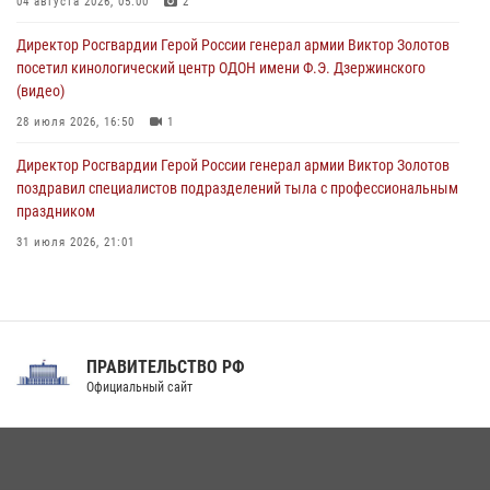
Спецназ Росгвардии в Марий Эл почтил память товарища на
04 августа 2026, 05:00
2
тактическом турнире (видео)
Директор Росгвардии Герой России генерал армии Виктор Золотов
08 августа 2026, 06:15
9
1
посетил кинологический центр ОДОН имени Ф.Э. Дзержинского
(видео)
28 июля 2026, 16:50
1
Директор Росгвардии Герой России генерал армии Виктор Золотов
поздравил специалистов подразделений тыла с профессиональным
праздником
31 июля 2026, 21:01
В ОГВ(с) завершилась служебная командировка сотрудников ОМОН
Росгвардии
20 июля 2026, 09:25
3
ПРАВИТЕЛЬСТВО РФ
Праздник «Один день с Росгвардией» к 105-летию Центрального
Официальный сайт
округа прошел на Поклонной горе
18 июля 2026, 13:43
15
1
При силовой поддержке СОБР Росгвардии в Иркутской области