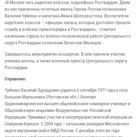
«В Москве пять кадетски классов, подшефных Росгвардии. Двум
из них присвоены почетные имена Героев России полковника
Василия Чубенко и капитана Ивана Шелохвостова. Воспитатели
кадетских классов – офицеры запаса, которые достойно прошли
службу в войсках правопорядка и Росгвардии», - отметил
начальник отдела по военно-политической работе Центрального
округа Росгвардии полковник Вячеслав Мясищев.
Завершилось мероприятие концертом. В нём приняли участие
ученики школы, а также военный оркестр Центрального округа
Росгвардии.
Справочно:
Чубенко Василий Эдуардович родился 6 сентября 1971 года в селе
Большая Мартыновка (Ростовская обл.) Окончил
Орджоникидзевское высшее общевойсковое командное училище и
Общевойсковую академию Вооружённых сил Российской
Федерации. Принимал участие в контртеррористической операции на
Северном Кавказе. С 2004 года – начальник разведки Московского
округа внутренних войск МВД России. С декабря этого же года