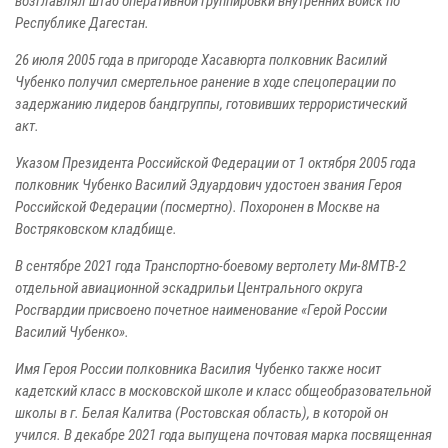
возглавлял штаб оперативной группировки внутренних войск по
Республике Дагестан.
26 июля 2005 года в пригороде Хасавюрта полковник Василий
Чубенко получил смертельное ранение в ходе спецоперации по
задержанию лидеров бандгруппы, готовивших террористический
акт.
Указом Президента Российской Федерации от 1 октября 2005 года
полковник Чубенко Василий Эдуардович удостоен звания Героя
Российской Федерации (посмертно). Похоронен в Москве на
Востряковском кладбище.
В сентябре 2021 года Транспортно-боевому вертолету Ми-8МТВ-2
отдельной авиационной эскадрильи Центрального округа
Росгвардии присвоено почетное наименование «Герой России
Василий Чубенко».
Имя Героя России полковника Василия Чубенко также носит
кадетский класс в московской школе и класс общеобразовательной
школы в г. Белая Калитва (Ростовская область), в которой он
учился. В декабре 2021 года выпущена почтовая марка посвященная