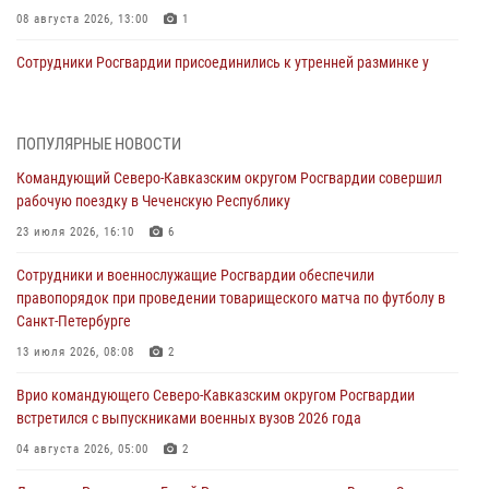
08 августа 2026, 13:00
1
Сотрудники Росгвардии присоединились к утренней разминке у
стен музея истории космонавтики в Калуге
08 августа 2026, 09:29
2
ПОПУЛЯРНЫЕ НОВОСТИ
В Северо-Западном округе Росгвардии продолжаются мероприятия
Командующий Северо-Кавказским округом Росгвардии совершил
в честь юбилея ведомства
рабочую поездку в Чеченскую Республику
08 августа 2026, 09:03
1
23 июля 2026, 16:10
6
Росгвардейцы в ЛНР совершенствуют навыки тактической
Сотрудники и военнослужащие Росгвардии обеспечили
медицины с учетом опыта СВО
правопорядок при проведении товарищеского матча по футболу в
08 августа 2026, 09:00
2
Санкт-Петербурге
Военнослужащие Софринской бригады Росгвардии встретились с
13 июля 2026, 08:08
2
участником патриотического проекта «Дорогой Ломоносова —
Врио командующего Северо-Кавказским округом Росгвардии
дорогой к Победе в СВО» (видео)
встретился с выпускниками военных вузов 2026 года
08 августа 2026, 07:00
2
1
04 августа 2026, 05:00
2
В Кабардино-Балкарии сотрудники Росгвардии провели турнир по