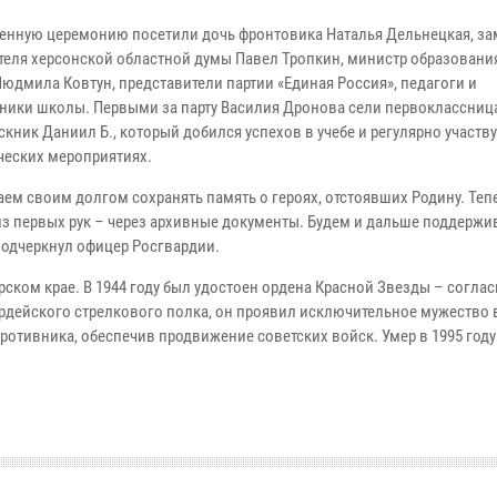
енную церемонию посетили дочь фронтовика Наталья Дельнецкая, за
теля херсонской областной думы Павел Тропкин, министр образования
Людмила Ковтун, представители партии «Единая Россия», педагоги и
ники школы. Первыми за парту Василия Дронова сели первоклассниц
скник Даниил Б., который добился успехов в учебе и регулярно участву
ческих мероприятиях.
ем своим долгом сохранять память о героях, отстоявших Родину. Тепе
а из первых рук – через архивные документы. Будем и дальше поддержи
подчеркнул офицер Росгвардии.
ском крае. В 1944 году был удостоен ордена Красной Звезды – согла
ардейского стрелкового полка, он проявил исключительное мужество в
отивника, обеспечив продвижение советских войск. Умер в 1995 году