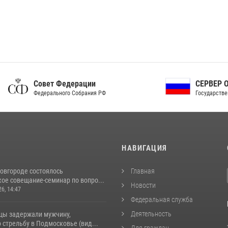
ет Федерации
СЕРВЕР ОРГАНОВ
рального Собрания РФ
Государственной власти РФ
И
НАВИГАЦИЯ
овгороде состоялось
Главная
ое совещание-семинар по вопро...
Новости
26, 14:47
Федеральная служба
Деятельность
цы задержали мужчину,
стрельбу в Подмосковье (вид...