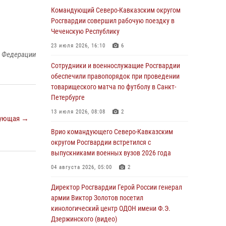
Командующий Северо-Кавказским округом
06 августа 2026, 13:24
Росгвардии совершил рабочую поездку в
Росгвардейцы задержали мужчину,
Чеченскую Республику
открывшего стрельбу в Подмосковье (видео)
23 июля 2026, 16:10
6
й Федерации
06 августа 2026, 12:35
1
Сотрудники и военнослужащие Росгвардии
Росгвардейцы провели выставку вооружения
обеспечили правопорядок при проведении
для участников сбора «Гвардеец» в Пензе
товарищеского матча по футболу в Санкт-
(видео)
Петербурге
06 августа 2026, 12:00
2
1
13 июля 2026, 08:08
2
ующая →
В Курске росгвардейцы приняли участие в
Врио командующего Северо-Кавказским
митинге, посвященном второй годовщине
округом Росгвардии встретился с
вторжения ВСУ на территорию области
выпускниками военных вузов 2026 года
06 августа 2026, 11:56
4
04 августа 2026, 05:00
2
В Санкт-Петербурге наряд Росгвардии
Директор Росгвардии Герой России генерал
задержал правонарушителя, угрожавшего
армии Виктор Золотов посетил
подростку травматическим пистолетом
кинологический центр ОДОН имени Ф.Э.
Дзержинского (видео)
06 августа 2026, 11:33
1