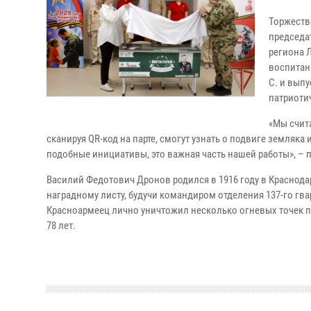
Торжеств
председа
региона 
воспитан
С. и выпу
патриоти
«Мы счита
сканируя QR-код на парте, смогут узнать о подвиге земляк
подобные инициативы, это важная часть нашей работы», – 
Василий Федотович Дронов родился в 1916 году в Краснодар
наградному листу, будучи командиром отделения 137-го гв
Красноармеец лично уничтожил несколько огневых точек пр
78 лет.