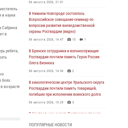
06 августа 2026, 21:01
меститель
В Нижнем Новгороде состоялось
 и науки
Всероссийское совещание-семинар по
вопросам развития вневедомственной
а Сабрина
охраны Росгвардии (видео)
ет в
06 августа 2026, 14:47
10
1
рь ребята,
В Брянске сотрудники и военнослужащие
вать
Росгвардии почтили память Героя России
Олега Визнюка
06 августа 2026, 14:36
2
сно
 боях.
В кинологическом центре Уральского округа
 в возрасте
Росгвардии почтили память товарищей,
погибших при исполнении воинского долга
06 августа 2026, 13:29
5
В Центральном округе Росгвардии прошли
мероприятия к 108‑летию генерала армии
ПОПУЛЯРНЫЕ НОВОСТИ
И.К. Яковлева