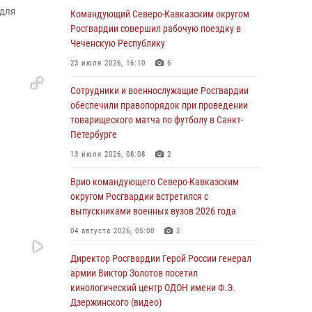
 для
Росгвардейцы провели выставку вооружения
Командующий Северо-Кавказским округом
для участников сбора «Гвардеец» в Пензе
Росгвардии совершил рабочую поездку в
(видео)
Чеченскую Республику
06 августа 2026, 12:00
2
1
23 июля 2026, 16:10
6
В Курске росгвардейцы приняли участие в
Сотрудники и военнослужащие Росгвардии
митинге, посвященном второй годовщине
обеспечили правопорядок при проведении
вторжения ВСУ на территорию области
товарищеского матча по футболу в Санкт-
Петербурге
06 августа 2026, 11:56
4
13 июля 2026, 08:08
2
В Санкт-Петербурге наряд Росгвардии
задержал правонарушителя, угрожавшего
Врио командующего Северо-Кавказским
подростку травматическим пистолетом
округом Росгвардии встретился с
выпускниками военных вузов 2026 года
06 августа 2026, 11:33
1
04 августа 2026, 05:00
2
В Зауралье при содействии СОБР Росгвардии
ликвидирована крупная нарколаборатория
Директор Росгвардии Герой России генерал
армии Виктор Золотов посетил
06 августа 2026, 11:27
кинологический центр ОДОН имени Ф.Э.
Дзержинского (видео)
В Москве росгвардейцы задержали троих