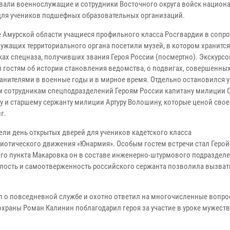
вали военнослужащие и сотрудники Восточного округа войск национ
для учеников подшефных образовательных организаций.
е Амурской области учащиеся профильного класса Росгвардии в соп
ужащих территориального органа посетили музей, в котором хранится
ках спецназа, получивших звания Героя России (посмертно). Экскурс
л гостям об истории становления ведомства, о подвигах, совершенны
анителями в военные годы и в мирное время. Отдельно остановился у
 сотрудникам спецподразделений Героям России капитану милиции 
у и старшему сержанту милиции Артуру Волошину, которые ценой сво
г.
ли день открытых дверей для учеников кадетского класса
иотического движения «Юнармия». Особым гостем встречи стал Герой
ого пункта Макаровка он в составе инженерно-штурмового подраздел
лость и самоотверженность российского сержанта позволила вызват
 о повседневной службе и охотно ответил на многочисленные вопро
раны Роман Калинин поблагодарил героя за участие в уроке мужеств