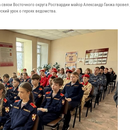
 связи Восточного округа Росгвардии майор Александр Ганжа провел
ский урок о героях ведомства.