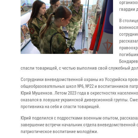
организо
гвардии 
В столиц
военносл
сотрудни
рассказа
правоохр
погибшим
Бондарев
спасли товарищей, с честью выполнив свой служебный дол
Сотрудники вневедомственной охраны из Уссурийска прове
общеобразовательных школ №6, №22 и воспитанников патр
Юрий Мушенков. Летом 2023 года в окрестностях населенн
оказался в ловушке украинской диверсионной группы. Сме
противника на себя и спасти товарищей.
Юрий поделился с подростками военным опытом, рассказал
завершение встречи начальник отдела вневедомственной ох
патриотическое воспитание молодёжи.