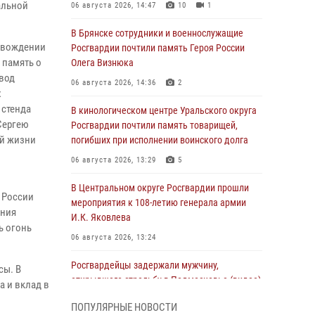
альной
06 августа 2026, 14:47
10
1
В Брянске сотрудники и военнослужащие
ровождении
Росгвардии почтили память Героя России
 память о
Олега Визнюка
овод
06 августа 2026, 14:36
2
х
 стенда
В кинологическом центре Уральского округа
Сергею
Росгвардии почтили память товарищей,
ей жизни
погибших при исполнении воинского долга
06 августа 2026, 13:29
5
В Центральном округе Росгвардии прошли
 России
мероприятия к 108‑летию генерала армии
ения
И.К. Яковлева
ь огонь
06 августа 2026, 13:24
Росгвардейцы задержали мужчину,
сы. В
открывшего стрельбу в Подмосковье (видео)
а и вклад в
06 августа 2026, 12:35
1
ПОПУЛЯРНЫЕ НОВОСТИ