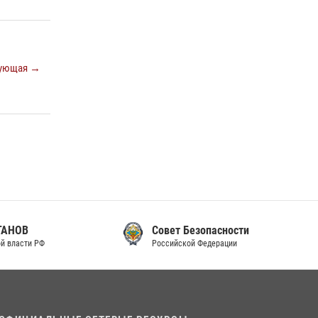
законодательства (видео)
30 июля 2026, 08:00
1
В Челябинске росгвардейцы задержали
ующая →
злоумышленников, напавших на бригаду
скорой помощи (видео)
14 июля 2026, 12:20
1
В Росгвардии прошла военно-научная
конференция по обобщению боевого опыта
08 июля 2026, 07:01
Совет Безопасности
Российской Федерации