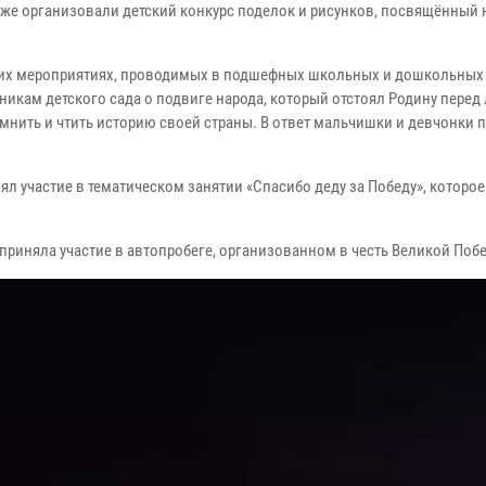
кже организовали детский конкурс поделок и рисунков, посвящённый
ских мероприятиях, проводимых в подшефных школьных и дошкольных
икам детского сада о подвиге народа, который отстоял Родину перед
мнить и чтить историю своей страны. В ответ мальчишки и девчонки 
ял участие в тематическом занятии «Спасибо деду за Победу», которо
риняла участие в автопробеге, организованном в честь Великой Поб