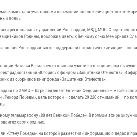
емляками стали участниками церемонии возложения цветов к мемор
ный полк».
дники региональных управлений Росгвардии, МВД, МЧС, Следственног
х защитников Родины, возложив цветы к Вечному огню Мемориала Сла
правления Росгвардии также поддержали патриотические акции, пос
олиции Наталья Васильченко приняла участие в праздничном выпуске
ект радиостанции «Югория» с фондом «Защитники Отечества». В эфи
зких из сборников книг фонда «Защитники Отечества».
вардии по ХМАО – Югре лейтенант Евгений Федориненко – мастер спор
 «Рекорд Победы», цель которой – сделать 29 220 отжиманий – по ко
йны.
ому телемарафону «80 лет Великой Победе». В прямом эфире окружн
подвигах своих родных.
ли «Стену Победы», на которой разместили информацию о дедах и пра