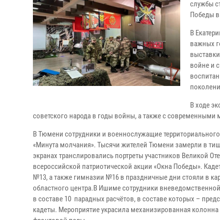
службы с
Победы в
В Екатер
важных г
выставки
войне и 
воспитан
поколени
В ходе э
советского народа в годы войны, а также с современными
В Тюмени сотрудники и военнослужащие территориального 
«Минута молчания». Тысячи жителей Тюмени замерли в тиш
экранах транслировались портреты участников Великой От
всероссийской патриотической акции «Окна Победы». Кад
№13, а также гимназии №16 в праздничные дни стояли в ка
областного центра.В Ишиме сотрудники вневедомственной
в составе 10 парадных расчётов, в составе которых – пре
кадеты. Мероприятие украсила механизированная колонна и