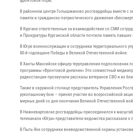
фронтовой поры.
В районном центре Голышманово росгвардейцы вместе с з
памяти и гражданско-патриотического движения «Бессмерт
В Кургане ответственные за взаимодействие со СМИ сотру
и Прокуратуры Курганской области почтили память павши
В Югре военнослужащие и сотрудники территориального у
80-й годовщине Победы в Великой Отечественной войне.
В Ханты-Мансийске офицер теруправления подполковник п
программы «Фронтовой дневник» Это совместный медиапро
радиостанции прозвучали рассказы ветеранов СВО и их бли
Также в окружной столице представитель Управления Росг
рукопашному бою – принял участие во всероссийской акции
мирных дней со дня окончания Великой Отечественной во
В Нижневартовске росгвардейцы присоединился к масштабн
телеканала «Югра» представители ведомства рассказали о 
В Пыть-Яхе сотрудники вневедомственной охраны установи