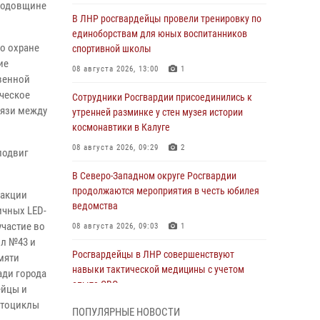
 годовщине
В ЛНР росгвардейцы провели тренировку по
единоборствам для юных воспитанников
о охране
спортивной школы
ие
08 августа 2026, 13:00
1
венной
ческое
Сотрудники Росгвардии присоединились к
вязи между
утренней разминке у стен музея истории
космонавтики в Калуге
08 августа 2026, 09:29
2
подвиг
В Северо-Западном округе Росгвардии
продолжаются мероприятия в честь юбилея
 акции
ведомства
ичных LED-
участие во
08 августа 2026, 09:03
1
ол №43 и
Росгвардейцы в ЛНР совершенствуют
мяти
навыки тактической медицины с учетом
ади города
опыта СВО
ейцы и
отоциклы
08 августа 2026, 09:00
2
ПОПУЛЯРНЫЕ НОВОСТИ