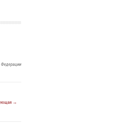
й Федерации
ующая →