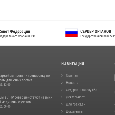
ет Федерации
СЕРВЕР ОРГАНОВ
рального Собрания РФ
Государственной власти РФ
И
НАВИГАЦИЯ
вардейцы провели тренировку по
Главная
вам для юных воспит...
Новости
26, 13:00
Федеральная служба
Деятельность
цы в ЛНР совершенствуют навыки
 медицины с учетом...
Для граждан
26, 09:00
Документы