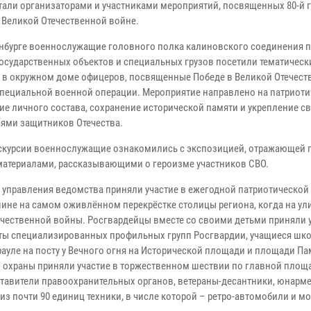
тали организаторами и участниками мероприятий, посвященных 80-й
 Великой Отечественной войне.
инбурге военнослужащие головного полка калиновского соединения п
осударственных объектов и специальных грузов посетили тематическ
 в окружном доме офицеров, посвященные Победе в Великой Отечест
специальной военной операции. Мероприятие направлено на патриоти
ие личного состава, сохранение исторической памяти и укрепление с
ями защитников Отечества.
кскурсии военнослужащие ознакомились с экспозицией, отражающей 
 материалами, рассказывающими о героизме участников СВО.
управления ведомства приняли участие в ежегодной патриотической
ине на самом оживлённом перекрёстке столицы региона, когда на ул
ечественной войны. Росгвардейцы вместе со своими детьми приняли 
еты специализированных профильных групп Росгвардии, учащиеся шк
рауле на посту у Вечного огня на Исторической площади и площади Па
 охраны приняли участие в торжественном шествии по главной площ
дставители правоохранительных органов, ветераны-десантники, юнарм
з почти 90 единиц техники, в числе которой – ретро-автомобили и м