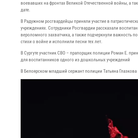
воевавших на фронтах Великой Отечественной войны, а та
дате.
В Радужном росгвардейцы приняли участие в патриотиче
учреждениях. Сотрудники Росгвардии рассказали воспитанн
вероломного захватчика, а также подчеркнули важность по
стихи о войне и исполнили песни тех лет.
В Сургуте участник СВО – прапорщик полиции Роман Е. прин
для воспитанников одного из дошкольных учреждений
В Белоярском младший сержант полиции Татьяна Глазкова п