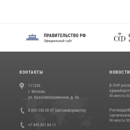
ПРАВИТЕЛЬСТВО РФ
Сов
Официальный сайт
Феде
КОНТАКТЫ
НОВОСТ
В ЛНР росг
111250
единоборст
г. Москва,
08 августа 20
ул. Красноказарменная, д. 9а
Росгвардей
8 800 350 08 97 (автоинформатор)
тактической
08 августа 20
+7 495 361 84 11