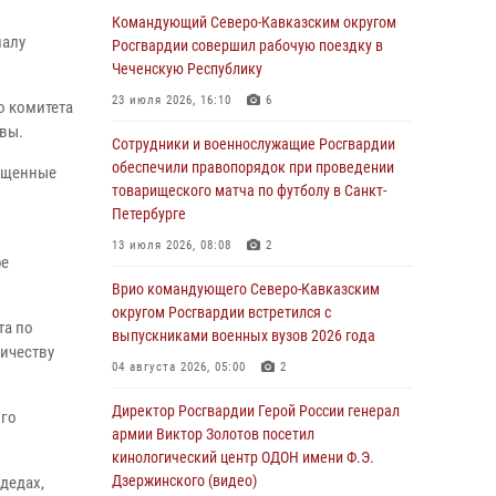
Росгвардейцы обеспечили безопасность
Командующий Северо-Кавказским округом
иалу
«Поезда Победы» в Кузбассе
Росгвардии совершил рабочую поездку в
Чеченскую Республику
08 августа 2026, 07:00
23 июля 2026, 16:10
6
о комитета
Военнослужащие Софринской бригады
вы.
Росгвардии встретились с участником
Сотрудники и военнослужащие Росгвардии
патриотического проекта «Дорогой
обеспечили правопорядок при проведении
вященные
Ломоносова — дорогой к Победе в СВО»
товарищеского матча по футболу в Санкт-
(видео)
Петербурге
08 августа 2026, 07:00
2
1
13 июля 2026, 08:08
2
ре
ОМОН «Ойрат» Управления Росгвардии по
Врио командующего Северо-Кавказским
Республике Калмыкия исполнилось 20 лет
округом Росгвардии встретился с
та по
выпускниками военных вузов 2026 года
08 августа 2026, 07:00
личеству
04 августа 2026, 05:00
2
В Кабардино-Балкарии сотрудники
Росгвардии провели турнир по настольному
Директор Росгвардии Герой России генерал
ого
теннису ко Дню физкультурника
армии Виктор Золотов посетил
кинологический центр ОДОН имени Ф.Э.
08 августа 2026, 07:00
Дзержинского (видео)
дедах,