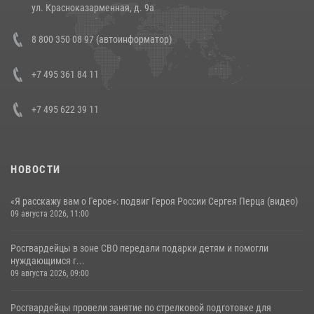
14 июля 2026, 12:20
1
ул. Красноказарменная, д. 9а
Состоялась рабочая встреча директора Росгвардии Героя России
8 800 350 08 97 (автоинформатор)
генерала армии Виктора Золотова с заместителем полномочного
представителя Президента Российской Федерации в Северо-
Кавказском федеральном округе Виталием Кузнецовым
+7 495 361 84 11
30 июля 2026, 15:35
4
+7 495 622 39 11
НОВОСТИ
«Я расскажу вам о Герое»: подвиг Героя России Сергея Перца (видео)
09 августа 2026, 11:00
Росгвардейцы в зоне СВО передали подарки детям и помогли
нуждающимся г...
09 августа 2026, 09:00
Росгвардейцы провели занятие по стрелковой подготовке для