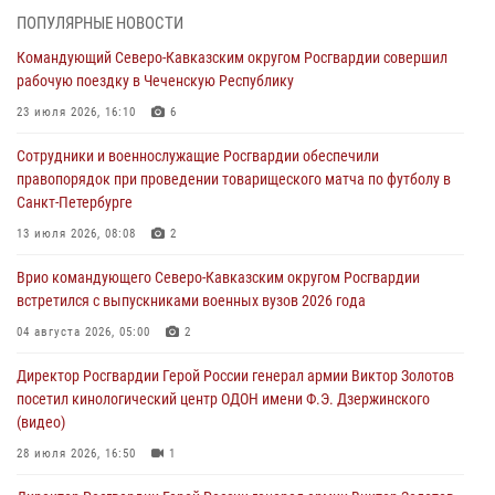
(видео)
ПОПУЛЯРНЫЕ НОВОСТИ
09 августа 2026, 06:15
2
1
Командующий Северо-Кавказским округом Росгвардии совершил
рабочую поездку в Чеченскую Республику
Росгвардейцы провели занятие по стрелковой подготовке для
воспитанников Центра детского, юношеского туризма и
23 июля 2026, 16:10
6
краеведения Луганской Народной Республики
Сотрудники и военнослужащие Росгвардии обеспечили
09 августа 2026, 05:00
правопорядок при проведении товарищеского матча по футболу в
Санкт-Петербурге
В регионах Урала бойцам Росгвардии в зону СВО передали свежие
тиражи газет
13 июля 2026, 08:08
2
09 августа 2026, 05:00
Врио командующего Северо-Кавказским округом Росгвардии
встретился с выпускниками военных вузов 2026 года
Всероссийская ведомственная акции «Каникулы с Росгвардией
проходит в Сибири
04 августа 2026, 05:00
2
09 августа 2026, 04:00
5
Директор Росгвардии Герой России генерал армии Виктор Золотов
посетил кинологический центр ОДОН имени Ф.Э. Дзержинского
(видео)
28 июля 2026, 16:50
1