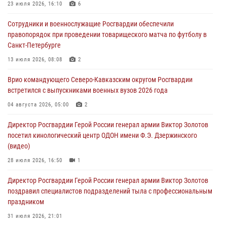
В Кабардино-Балкарии сотрудники Росгвардии провели турнир по
23 июля 2026, 16:10
6
настольному теннису ко Дню физкультурника
Сотрудники и военнослужащие Росгвардии обеспечили
08 августа 2026, 07:00
правопорядок при проведении товарищеского матча по футболу в
Санкт-Петербурге
Военнослужащие Софринской бригады Росгвардии встретились с
участником патриотического проекта «Дорогой Ломоносова —
13 июля 2026, 08:08
2
дорогой к Победе в СВО» (видео)
Врио командующего Северо-Кавказским округом Росгвардии
08 августа 2026, 07:00
2
1
встретился с выпускниками военных вузов 2026 года
В Москве росгвардейцы оказали помощь медикам и девушке с
04 августа 2026, 05:00
2
ограниченными возможностями здоровья (видео)
Директор Росгвардии Герой России генерал армии Виктор Золотов
08 августа 2026, 06:32
1
посетил кинологический центр ОДОН имени Ф.Э. Дзержинского
(видео)
28 июля 2026, 16:50
1
Директор Росгвардии Герой России генерал армии Виктор Золотов
поздравил специалистов подразделений тыла с профессиональным
праздником
31 июля 2026, 21:01