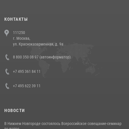
повели рейды по соблюдению миграционного законодательства
(видео)
30 июля 2026, 08:00
1
КОНТАКТЫ
В Челябинске росгвардейцы задержали злоумышленников,
111250
напавших на бригаду скорой помощи (видео)
г. Москва,
14 июля 2026, 12:20
1
ул. Красноказарменная, д. 9а
В Росгвардии прошла военно-научная конференция по обобщению
8 800 350 08 97 (автоинформатор)
боевого опыта
08 июля 2026, 07:01
+7 495 361 84 11
+7 495 622 39 11
НОВОСТИ
В Нижнем Новгороде состоялось Всероссийское совещание-семинар
по вопро...