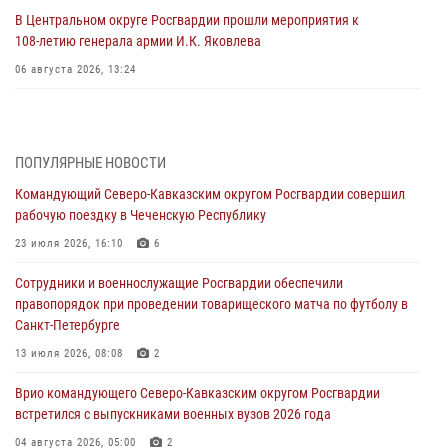
В Центральном округе Росгвардии прошли мероприятия к
108‑летию генерала армии И.К. Яковлева
06 августа 2026, 13:24
Росгвардейцы задержали мужчину, открывшего стрельбу в
Подмосковье (видео)
06 августа 2026, 12:35
1
ПОПУЛЯРНЫЕ НОВОСТИ
Командующий Северо-Кавказским округом Росгвардии совершил
Росгвардейцы провели выставку вооружения для участников сбора
рабочую поездку в Чеченскую Республику
«Гвардеец» в Пензе (видео)
23 июля 2026, 16:10
6
06 августа 2026, 12:00
2
1
Сотрудники и военнослужащие Росгвардии обеспечили
В Курске росгвардейцы приняли участие в митинге, посвященном
правопорядок при проведении товарищеского матча по футболу в
второй годовщине вторжения ВСУ на территорию области
Санкт-Петербурге
06 августа 2026, 11:56
4
13 июля 2026, 08:08
2
В Санкт-Петербурге наряд Росгвардии задержал правонарушителя,
Врио командующего Северо-Кавказским округом Росгвардии
угрожавшего подростку травматическим пистолетом
встретился с выпускниками военных вузов 2026 года
06 августа 2026, 11:33
1
04 августа 2026, 05:00
2