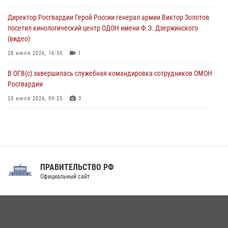
В Зауралье при содействии СОБР Росгвардии ликвидирована
Директор Росгвардии Герой России генерал армии Виктор Золотов
крупная нарколаборатория
посетил кинологический центр ОДОН имени Ф.Э. Дзержинского
06 августа 2026, 11:27
(видео)
28 июля 2026, 16:50
1
В ОГВ(с) завершилась служебная командировка сотрудников ОМОН
Росгвардии
20 июля 2026, 09:25
3
Директор Росгвардии Герой России генерал армии Виктор Золотов
поздравил специалистов подразделений тыла с профессиональным
праздником
31 июля 2026, 21:01
ПРАВИТЕЛЬСТВО РФ
Праздник «Один день с Росгвардией» к 105-летию Центрального
Официальный сайт
округа прошел на Поклонной горе
18 июля 2026, 13:43
15
1
При силовой поддержке СОБР Росгвардии в Иркутской области