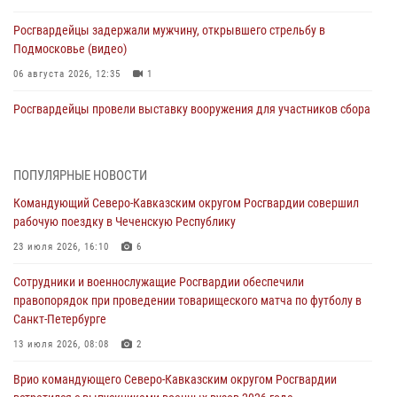
Росгвардейцы задержали мужчину, открывшего стрельбу в
Подмосковье (видео)
06 августа 2026, 12:35
1
Росгвардейцы провели выставку вооружения для участников сбора
«Гвардеец» в Пензе (видео)
06 августа 2026, 12:00
2
1
ПОПУЛЯРНЫЕ НОВОСТИ
В Курске росгвардейцы приняли участие в митинге, посвященном
Командующий Северо-Кавказским округом Росгвардии совершил
второй годовщине вторжения ВСУ на территорию области
рабочую поездку в Чеченскую Республику
06 августа 2026, 11:56
4
23 июля 2026, 16:10
6
В Санкт-Петербурге наряд Росгвардии задержал правонарушителя,
Сотрудники и военнослужащие Росгвардии обеспечили
угрожавшего подростку травматическим пистолетом
правопорядок при проведении товарищеского матча по футболу в
06 августа 2026, 11:33
1
Санкт-Петербурге
В Зауралье при содействии СОБР Росгвардии ликвидирована
13 июля 2026, 08:08
2
крупная нарколаборатория
Врио командующего Северо-Кавказским округом Росгвардии
06 августа 2026, 11:27