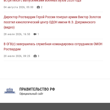
встретился с выпускниками военных вузов 2026 года
В Москве росгвардейцы задержали троих мужчин, устроивших
04 августа 2026, 05:00
2
пьяный дебош в баре (видео)
Директор Росгвардии Герой России генерал армии Виктор Золотов
06 августа 2026, 11:20
1
посетил кинологический центр ОДОН имени Ф.Э. Дзержинского
(видео)
28 июля 2026, 16:50
1
В ОГВ(с) завершилась служебная командировка сотрудников ОМОН
Росгвардии
20 июля 2026, 09:25
3
Директор Росгвардии Герой России генерал армии Виктор Золотов
поздравил специалистов подразделений тыла с профессиональным
праздником
31 июля 2026, 21:01
ПРАВИТЕЛЬСТВО РФ
Праздник «Один день с Росгвардией» к 105-летию Центрального
Официальный сайт
округа прошел на Поклонной горе
18 июля 2026, 13:43
15
1