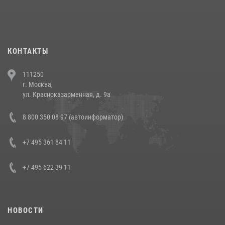
При силовой поддержке СОБР Росгвардии в Иркутской области
повели рейды по соблюдению миграционного законодательства
(видео)
30 июля 2026, 08:00
1
КОНТАКТЫ
В Челябинске росгвардейцы задержали злоумышленников,
111250
напавших на бригаду скорой помощи (видео)
г. Москва,
14 июля 2026, 12:20
1
ул. Красноказарменная, д. 9а
В Росгвардии прошла военно-научная конференция по обобщению
8 800 350 08 97 (автоинформатор)
боевого опыта
08 июля 2026, 07:01
+7 495 361 84 11
+7 495 622 39 11
НОВОСТИ