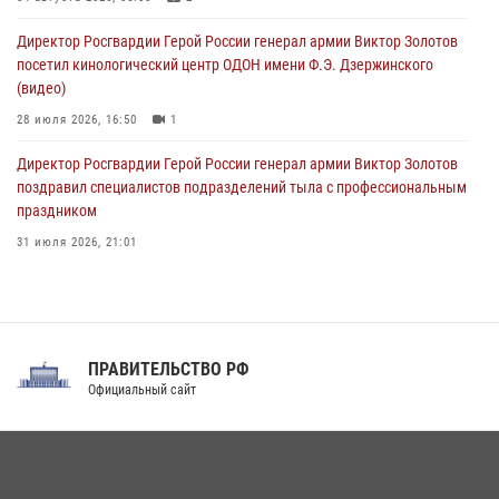
10 августа 2026, 12:00
3
Директор Росгвардии Герой России генерал армии Виктор Золотов
посетил кинологический центр ОДОН имени Ф.Э. Дзержинского
(видео)
28 июля 2026, 16:50
1
Директор Росгвардии Герой России генерал армии Виктор Золотов
поздравил специалистов подразделений тыла с профессиональным
праздником
31 июля 2026, 21:01
В ОГВ(с) завершилась служебная командировка сотрудников ОМОН
Росгвардии
20 июля 2026, 09:25
3
ПРАВИТЕЛЬСТВО РФ
Праздник «Один день с Росгвардией» к 105-летию Центрального
Официальный сайт
округа прошел на Поклонной горе
18 июля 2026, 13:43
15
1
В Нижнем Новгороде состоялось Всероссийское совещание-