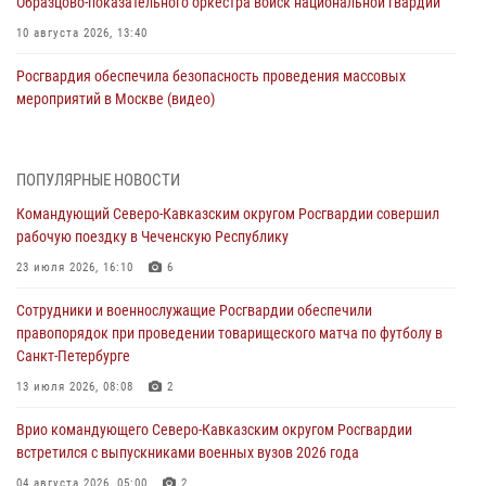
Образцово-показательного оркестра войск национальной гвардии
10 августа 2026, 13:40
Росгвардия обеспечила безопасность проведения массовых
мероприятий в Москве (видео)
10 августа 2026, 13:12
3
1
В Кировской области состоялось открытие мемориальной доски в
ПОПУЛЯРНЫЕ НОВОСТИ
честь геройски погибшего в зоне СВО росгвардейца (видео)
Командующий Северо-Кавказским округом Росгвардии совершил
10 августа 2026, 13:00
8
1
рабочую поездку в Чеченскую Республику
В Югре росгвардейцы приняли участие в памятном мероприятии,
23 июля 2026, 16:10
6
посвященном 82-летию окончания Ленинградской битвы
Сотрудники и военнослужащие Росгвардии обеспечили
10 августа 2026, 13:00
1
правопорядок при проведении товарищеского матча по футболу в
Санкт-Петербурге
В Ленобласти сотрудники Росгвардии и полиции задержали
разыскиваемого опасного рецидивиста, подозреваемого в
13 июля 2026, 08:08
2
совершении особо тяжкого преступления (видео)
Врио командующего Северо-Кавказским округом Росгвардии
10 августа 2026, 12:38
1
встретился с выпускниками военных вузов 2026 года
В Екатеринбурге появится новый профильный класс Росгвардии
04 августа 2026, 05:00
2