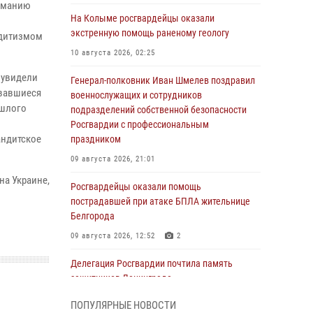
ниманию
На Колыме росгвардейцы оказали
экстренную помощь раненому геологу
ндитизмом
10 августа 2026, 02:25
 увидели
Генерал-полковник Иван Шмелев поздравил
овавшиеся
военнослужащих и сотрудников
ошлого
подразделений собственной безопасности
Росгвардии с профессиональным
андитское
праздником
09 августа 2026, 21:01
на Украине,
Росгвардейцы оказали помощь
пострадавшей при атаке БПЛА жительнице
Белгорода
09 августа 2026, 12:52
2
Делегация Росгвардии почтила память
защитников Ленинграда
09 августа 2026, 11:12
6
ПОПУЛЯРНЫЕ НОВОСТИ