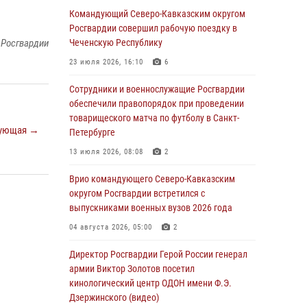
«Я расскажу вам о Герое»: подвиг Героя
Командующий Северо-Кавказским округом
России Сергея Перца (видео)
Росгвардии совершил рабочую поездку в
 Росгвардии
Чеченскую Республику
09 августа 2026, 11:00
1
23 июля 2026, 16:10
6
Росгвардейцы в зоне СВО передали подарки
детям и помогли нуждающимся гражданам
Сотрудники и военнослужащие Росгвардии
обеспечили правопорядок при проведении
09 августа 2026, 09:00
товарищеского матча по футболу в Санкт-
ующая →
Петербурге
В Чеченской Республике пожарные расчеты
Росгвардии и МЧС отработали
13 июля 2026, 08:08
2
межведомственное взаимодействие
Врио командующего Северо-Кавказским
09 августа 2026, 08:00
2
округом Росгвардии встретился с
выпускниками военных вузов 2026 года
В Центральных регионах России
продолжается ведомственная акция
04 августа 2026, 05:00
2
«Каникулы с Росгвардией»
Директор Росгвардии Герой России генерал
09 августа 2026, 08:00
8
армии Виктор Золотов посетил
кинологический центр ОДОН имени Ф.Э.
В Кузбассе росгвардейцы помогли вернуть
Дзержинского (видео)
горожанке пропавшую мать