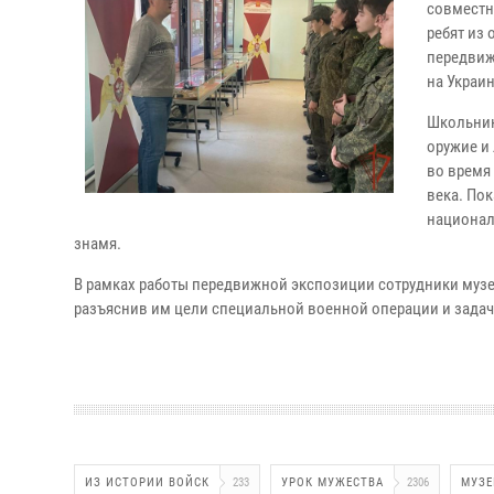
совместн
ребят из
передвиж
на Украин
Школьник
оружие и
во время
века. Пок
национал
знамя.
В рамках работы передвижной экспозиции сотрудники муз
разъяснив им цели специальной военной операции и задач
ИЗ ИСТОРИИ ВОЙСК
233
УРОК МУЖЕСТВА
2306
МУЗЕ