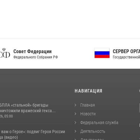
ет Федерации
СЕРВЕР ОРГАНОВ
рального Собрания РФ
Государственной власти РФ
И
НАВИГАЦИЯ
БПЛА «стальной» бригады
Главная
ничтожили вражеский гекса...
Новости
26, 05:00
Федеральная служба
Деятельность
 вам о Герое»: подвиг Героя России
а (видео)