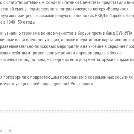
о с благотворительным фондом «Ратники Отечества» представили в
 осенней смены подмосковного патриотического лагеря «Бородино»
ную экспозицию, рассказывающую о роли войск НКВД в борьбе с ба
е в 1940–50-е годы.
и узнали о героизме воинов-чекистов в борьбе против банд ОУН-УПА,
 личные вещи военнослужащих, а также оперативные карты, использ
 разведывательно-поисковых мероприятий на Украине в середине пр
азали ребятам и трофеи, взятые воинами правопорядка в боях с
истическим подпольем, – среди них есть документы, оружие и даже б
ея поговорили с подрастающим поколением о современных событиях 
и участвующих в ней подразделений Росгвардии.
Й
85